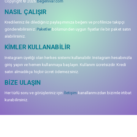
Copyright © 2026
begenivar.com
NASIL ÇALIŞIR
Kredileriniz ile dilediğiniz paylaşımınıza beğeni ve profilinize takipçi
gönderebilirsiniz.
Paketler
bölümünden uygun fiyatlar ile bir paket satın
alabilirsiniz.
KIMLER KULLANABILIR
Instagram üyeliği olan herkes sistemi kullanabilir. Instagram hesabınızla
giriş yapın ve hemen kullanmaya başlayın. Kullanım ücretsizdir. Kredi
satın almadıkça hiçbir ücret ödemezsiniz.
BIZE ULAŞIN
Her türlü soru ve görüşleriniz için
İletişim
kanallarımızdan bizimle irtibat
kurabilirsiniz.