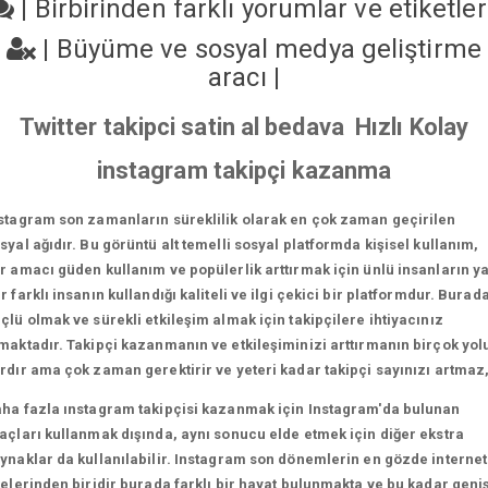
|
Birbirinden farklı yorumlar ve etiketle
|
Büyüme ve sosyal medya geliştirme
aracı
|
Twitter takipci satin al bedava Hızlı Kolay
instagram takipçi kazanma
stagram son zamanların süreklilik olarak en çok zaman geçirilen
syal ağıdır. Bu görüntü alt temelli sosyal platformda kişisel kullanım,
r amacı güden kullanım ve popülerlik arttırmak için ünlü insanların y
r farklı insanın kullandığı kaliteli ve ilgi çekici bir platformdur. Burad
çlü olmak ve sürekli etkileşim almak için takipçilere ihtiyacınız
maktadır. Takipçi kazanmanın ve etkileşiminizi arttırmanın birçok yol
rdır ama çok zaman gerektirir ve yeteri kadar takipçi sayınızı artmaz
ha fazla ınstagram takipçisi kazanmak için Instagram'da bulunan
açları kullanmak dışında, aynı sonucu elde etmek için diğer ekstra
ynaklar da kullanılabilir. Instagram son dönemlerin en gözde internet
telerinden biridir burada farklı bir hayat bulunmakta ve bu kadar geni