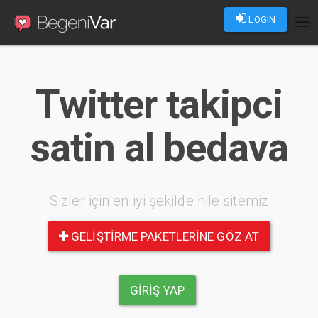
LOGIN
Tog
nav
Twitter takipci
satin al bedava
Sizler için en iyi şekilde hile sitemiz
GELIŞTIRME PAKETLERINE GÖZ AT
GIRIŞ YAP