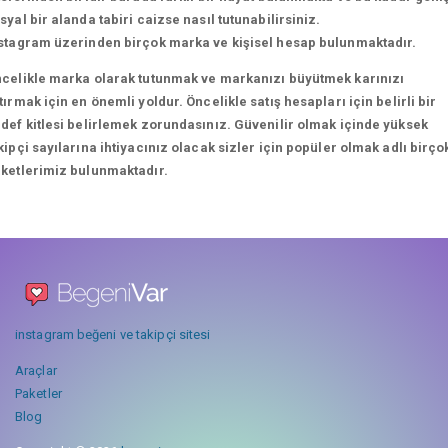
syal bir alanda tabiri caizse nasıl tutunabilirsiniz.
stagram üzerinden birçok marka ve kişisel hesap bulunmaktadır.
celikle marka olarak tutunmak ve markanızı büyütmek karınızı
tırmak için en önemli yoldur. Öncelikle satış hesapları için belirli bir
def kitlesi belirlemek zorundasınız. Güvenilir olmak içinde yüksek
kipçi sayılarına ihtiyacınız olacak sizler için popüler olmak adlı birço
ketlerimiz bulunmaktadır.
instagram beğeni ve takipçi sitesi
Araçlar
Paketler
Blog