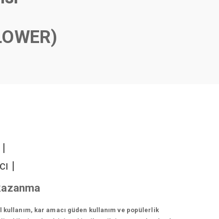
LOWER)
r
|
cı
|
i kazanma
el kullanım, kar amacı güden kullanım ve popülerlik