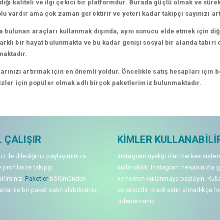
dığı kaliteli ve ilgi çekici bir platformdur. Burada güçlü olmak ve süre
lu vardır ama çok zaman gerektirir ve yeteri kadar takipçi sayınızı a
 bulunan araçları kullanmak dışında, aynı sonucu elde etmek için diğe
rklı bir hayat bulunmakta ve bu kadar genişi sosyal bir alanda tabiri c
maktadır.
nızı artırmak için en önemli yoldur. Öncelikle satış hesapları için bel
sizler için popüler olmak adlı birçok paketlerimiz bulunmaktadır.
 ÇALIŞIR
KIMLER KULLANABILI
niz ile dilediğiniz paylaşımınıza
Instagram üyeliği olan herkes siste
 profilinize takipçi
kullanabilir. Instagram hesabınızla g
lirsiniz.
Paketler
bölümünden
ve hemen kullanmaya başlayın. Kull
tlar ile bir paket satın alabilirsiniz.
ücretsizdir. Kredi satın almadıkça hi
ödemezsiniz.