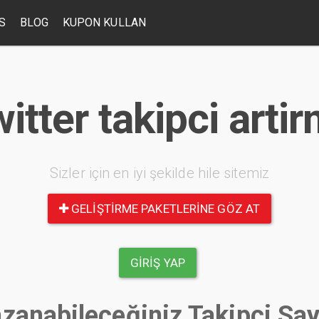
S
BLOG
KUPON KULLAN
itter takipci arti
Sizler için en iyi şekilde hile sitemiz
GELIŞTIRME PAKETLERINE GÖZ AT
GIRIŞ YAP
zanabileceğiniz Takipçi Say