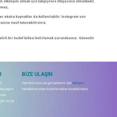
kli etkileşim almak için takipçilere ihtiyacınız olmaktadır.
rtmaz,
r ekstra kaynaklar da kullanılabilir. Instagram son
aizse nasıl tutunabilirsiniz.
irli bir hedef kitlesi belirlemek zorundasınız. Güvenilir
R
BIZE ULAŞIN
mi
Her türlü soru ve görüşleriniz için
İletişim
iriş yapın
kanallarımızdan bizimle irtibat kurabilirsiniz.
anım
çbir ücret