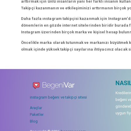
arttırmak için ünlü insanların yani her farklı insanın kullan
Takipçi kazanmanın ve etkileşiminizi arttırmanın birçok yo
Daha fazla ınstagram takipçisi kazanmak için Instagram'da
dönemlerin en gözde internet sitelerinden biridir burada fa
Instagram üzerinden birçok marka ve kişisel hesap bulun
Öncelikle marka olarak tutunmak ve markanızı büyütmek karı
olmak içinde yüksek takipçi sayılarına ihtiyacınız olacak 
NASIL
Kredileri
instagram beğeni ve takipçi sitesi
beğeni ve
gönderebi
Araçlar
uygun fiya
Paketler
Blog