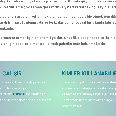
dığı kaliteli ve ilgi çekici bir platformdur. Burada güçlü olmak ve süre
lu vardır ama çok zaman gerektirir ve yeteri kadar takipçi sayınızı a
 bulunan araçları kullanmak dışında, aynı sonucu elde etmek için diğe
rklı bir hayat bulunmakta ve bu kadar genişi sosyal bir alanda tabiri c
maktadır.
nızı artırmak için en önemli yoldur. Öncelikle satış hesapları için bel
sizler için popüler olmak adlı birçok paketlerimiz bulunmaktadır.
 ÇALIŞIR
KIMLER KULLANABILI
niz ile dilediğiniz paylaşımınıza
Instagram üyeliği olan herkes siste
 profilinize takipçi
kullanabilir. Instagram hesabınızla g
lirsiniz.
Paketler
bölümünden
ve hemen kullanmaya başlayın. Kull
tlar ile bir paket satın alabilirsiniz.
ücretsizdir. Kredi satın almadıkça hi
ödemezsiniz.