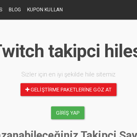
S
BLOG
KUPON KULLAN
witch takipci hile
Sizler için en iyi şekilde hile sitemiz
GELIŞTIRME PAKETLERINE GÖZ AT
GIRIŞ YAP
zanabileceğiniz Takipçi Say