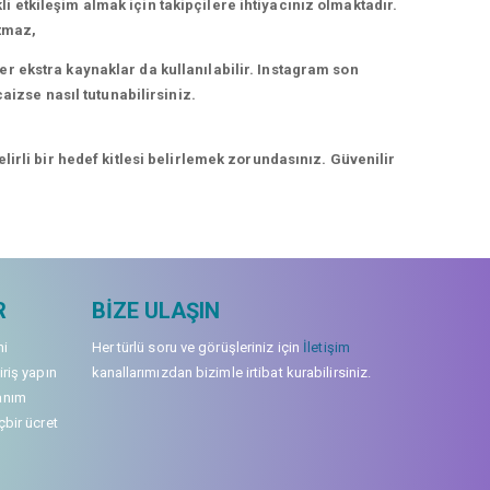
kli etkileşim almak için takipçilere ihtiyacınız olmaktadır.
rtmaz,
r ekstra kaynaklar da kullanılabilir. Instagram son
aizse nasıl tutunabilirsiniz.
irli bir hedef kitlesi belirlemek zorundasınız. Güvenilir
R
BIZE ULAŞIN
mi
Her türlü soru ve görüşleriniz için
İletişim
iriş yapın
kanallarımızdan bizimle irtibat kurabilirsiniz.
anım
çbir ücret