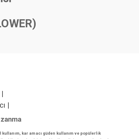
LOWER)
r
|
cı
|
kazanma
el kullanım, kar amacı güden kullanım ve popülerlik