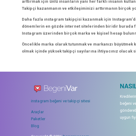
arttırmak için ünlü insanların yani her farklı insanın kullan
Takipçi kazanmanın ve etkileşiminizi arttırmanın birçok yo
Daha fazla ınstagram takipçisi kazanmak için Instagram'da
dönemlerin en gözde internet sitelerinden biridir burada fa
Instagram üzerinden birçok marka ve kişisel hesap bulun
Öncelikle marka olarak tutunmak ve markanızı büyütmek karı
olmak içinde yüksek takipçi sayılarına ihtiyacınız olacak 
NASIL
Kredileri
instagram beğeni ve takipçi sitesi
beğeni ve
gönderebi
Araçlar
uygun fiya
Paketler
Blog