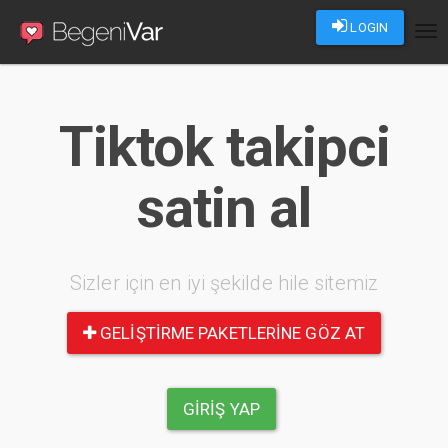
LOGIN
Tog
nav
Tiktok takipci
satin al
Sizler için en iyi şekilde hile sitemiz
GELIŞTIRME PAKETLERINE GÖZ AT
GIRIŞ YAP