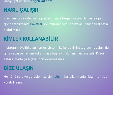
Copyright © 2026
begenivar.com
NASIL ÇALIŞIR
Kredileriniz ile dilediğiniz paylaşımınıza beğeni ve profilinize takipçi
gönderebilirsiniz.
Paketler
bölümünden uygun fiyatlar ile bir paket satın
alabilirsiniz.
KIMLER KULLANABILIR
Instagram üyeliği olan herkes sistemi kullanabilir. Instagram hesabınızla
giriş yapın ve hemen kullanmaya başlayın. Kullanım ücretsizdir. Kredi
satın almadıkça hiçbir ücret ödemezsiniz.
BIZE ULAŞIN
Her türlü soru ve görüşleriniz için
İletişim
kanallarımızdan bizimle irtibat
kurabilirsiniz.