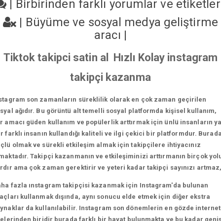
|
Birbirinden farklı yorumlar ve etiketle
|
Büyüme ve sosyal medya geliştirme
aracı
|
Tiktok takipci satin al Hızlı Kolay instagram
takipçi kazanma
stagram son zamanların süreklilik olarak en çok zaman geçirilen
syal ağıdır. Bu görüntü alt temelli sosyal platformda kişisel kullanım,
r amacı güden kullanım ve popülerlik arttırmak için ünlü insanların y
r farklı insanın kullandığı kaliteli ve ilgi çekici bir platformdur. Burad
çlü olmak ve sürekli etkileşim almak için takipçilere ihtiyacınız
maktadır. Takipçi kazanmanın ve etkileşiminizi arttırmanın birçok yol
rdır ama çok zaman gerektirir ve yeteri kadar takipçi sayınızı artmaz
ha fazla ınstagram takipçisi kazanmak için Instagram'da bulunan
açları kullanmak dışında, aynı sonucu elde etmek için diğer ekstra
ynaklar da kullanılabilir. Instagram son dönemlerin en gözde internet
telerinden biridir burada farklı bir hayat bulunmakta ve bu kadar geni