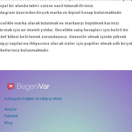
syal bir alanda tabiri caizse nasıl tutunabilirsiniz.
stagram üzerinden birçok marka ve kişisel hesap bulunmaktadır.
celikle marka olarak tutunmak ve markanızı büyütmek karınızı
tırmak için en önemli yoldur. Öncelikle satış hesapları için belirli bir
def kitlesi belirlemek zorundasınız. Güvenilir olmak içinde yüksek
kipçi sayılarına ihtiyacınız olacak sizler için popüler olmak adlı birço
ketlerimiz bulunmaktadır.
instagram beğeni ve takipçi sitesi
Araçlar
Paketler
Blog