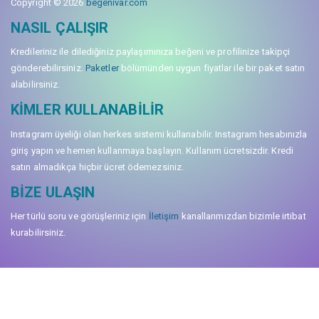
Copyright © 2026
begenivar.com
NASIL ÇALIŞIR
Kredileriniz ile dilediğiniz paylaşımınıza beğeni ve profilinize takipçi
gönderebilirsiniz.
Paketler
bölümünden uygun fiyatlar ile bir paket satın
alabilirsiniz.
KIMLER KULLANABILIR
Instagram üyeliği olan herkes sistemi kullanabilir. Instagram hesabınızla
giriş yapın ve hemen kullanmaya başlayın. Kullanım ücretsizdir. Kredi
satın almadıkça hiçbir ücret ödemezsiniz.
BIZE ULAŞIN
Her türlü soru ve görüşleriniz için
İletişim
kanallarımızdan bizimle irtibat
kurabilirsiniz.