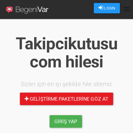
LOGIN
Tog
nav
Takipcikutusu
com hilesi
Sizler için en iyi şekilde hile sitemiz
GELIŞTIRME PAKETLERINE GÖZ AT
GIRIŞ YAP