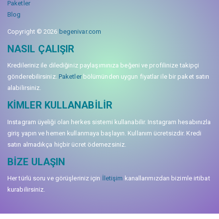
Paketler
Blog
Copyright © 2026
begenivar.com
NASIL ÇALIŞIR
Kredileriniz ile dilediğiniz paylaşımınıza beğeni ve profilinize takipçi
gönderebilirsiniz.
Paketler
bölümünden uygun fiyatlar ile bir paket satın
alabilirsiniz.
KIMLER KULLANABILIR
Instagram üyeliği olan herkes sistemi kullanabilir. Instagram hesabınızla
giriş yapın ve hemen kullanmaya başlayın. Kullanım ücretsizdir. Kredi
satın almadıkça hiçbir ücret ödemezsiniz.
BIZE ULAŞIN
Her türlü soru ve görüşleriniz için
İletişim
kanallarımızdan bizimle irtibat
kurabilirsiniz.