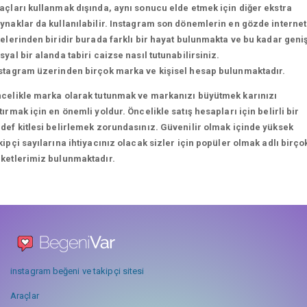
açları kullanmak dışında, aynı sonucu elde etmek için diğer ekstra
ynaklar da kullanılabilir. Instagram son dönemlerin en gözde internet
telerinden biridir burada farklı bir hayat bulunmakta ve bu kadar geni
syal bir alanda tabiri caizse nasıl tutunabilirsiniz.
stagram üzerinden birçok marka ve kişisel hesap bulunmaktadır.
celikle marka olarak tutunmak ve markanızı büyütmek karınızı
tırmak için en önemli yoldur. Öncelikle satış hesapları için belirli bir
def kitlesi belirlemek zorundasınız. Güvenilir olmak içinde yüksek
kipçi sayılarına ihtiyacınız olacak sizler için popüler olmak adlı birço
ketlerimiz bulunmaktadır.
instagram beğeni ve takipçi sitesi
Araçlar