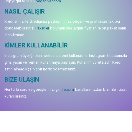
Copyright © 2026
begenivar.com
NASIL ÇALIŞIR
Kredileriniz ile dilediğiniz paylaşımınıza beğeni ve profilinize takipçi
gönderebilirsiniz.
Paketler
bölümünden uygun fiyatlar ile bir paket satın
alabilirsiniz.
KIMLER KULLANABILIR
Instagram üyeliği olan herkes sistemi kullanabilir. Instagram hesabınızla
giriş yapın ve hemen kullanmaya başlayın. Kullanım ücretsizdir. Kredi
satın almadıkça hiçbir ücret ödemezsiniz.
BIZE ULAŞIN
Her türlü soru ve görüşleriniz için
İletişim
kanallarımızdan bizimle irtibat
kurabilirsiniz.