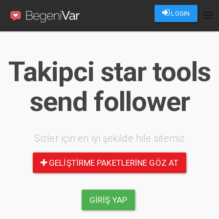
LOGIN
Tog
nav
Takipci star tools
send follower
Sizler için en iyi şekilde hile sitemiz
GELIŞTIRME PAKETLERINE GÖZ AT
GIRIŞ YAP