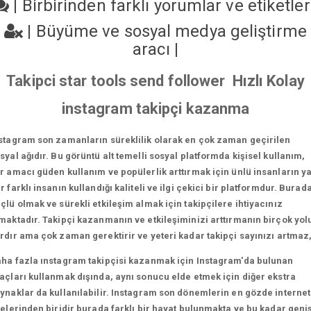
|
Birbirinden farklı yorumlar ve etiketle
|
Büyüme ve sosyal medya geliştirme
aracı
|
Takipci star tools send follower Hızlı Kolay
instagram takipçi kazanma
stagram son zamanların süreklilik olarak en çok zaman geçirilen
syal ağıdır. Bu görüntü alt temelli sosyal platformda kişisel kullanım,
r amacı güden kullanım ve popülerlik arttırmak için ünlü insanların y
r farklı insanın kullandığı kaliteli ve ilgi çekici bir platformdur. Burad
çlü olmak ve sürekli etkileşim almak için takipçilere ihtiyacınız
maktadır. Takipçi kazanmanın ve etkileşiminizi arttırmanın birçok yol
rdır ama çok zaman gerektirir ve yeteri kadar takipçi sayınızı artmaz
ha fazla ınstagram takipçisi kazanmak için Instagram'da bulunan
açları kullanmak dışında, aynı sonucu elde etmek için diğer ekstra
ynaklar da kullanılabilir. Instagram son dönemlerin en gözde internet
telerinden biridir burada farklı bir hayat bulunmakta ve bu kadar geni