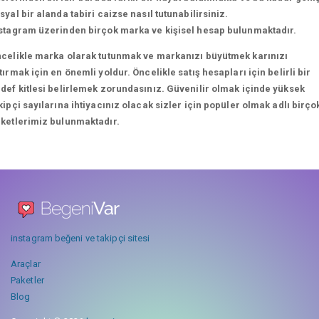
syal bir alanda tabiri caizse nasıl tutunabilirsiniz.
stagram üzerinden birçok marka ve kişisel hesap bulunmaktadır.
celikle marka olarak tutunmak ve markanızı büyütmek karınızı
tırmak için en önemli yoldur. Öncelikle satış hesapları için belirli bir
def kitlesi belirlemek zorundasınız. Güvenilir olmak içinde yüksek
kipçi sayılarına ihtiyacınız olacak sizler için popüler olmak adlı birço
ketlerimiz bulunmaktadır.
instagram beğeni ve takipçi sitesi
Araçlar
Paketler
Blog