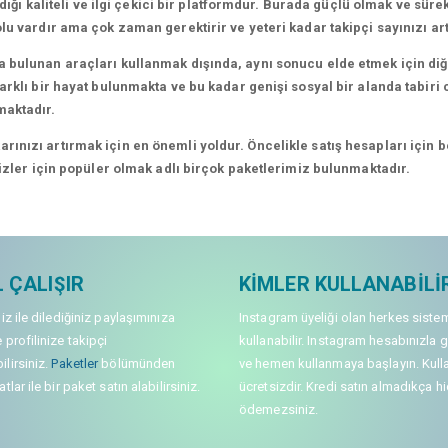
dığı kaliteli ve ilgi çekici bir platformdur. Burada güçlü olmak ve süre
lu vardır ama çok zaman gerektirir ve yeteri kadar takipçi sayınızı a
 bulunan araçları kullanmak dışında, aynı sonucu elde etmek için diğe
rklı bir hayat bulunmakta ve bu kadar genişi sosyal bir alanda tabiri c
maktadır.
nızı artırmak için en önemli yoldur. Öncelikle satış hesapları için bel
sizler için popüler olmak adlı birçok paketlerimiz bulunmaktadır.
 ÇALIŞIR
KIMLER KULLANABILI
niz ile dilediğiniz paylaşımınıza
Instagram üyeliği olan herkes siste
 profilinize takipçi
kullanabilir. Instagram hesabınızla g
lirsiniz.
Paketler
bölümünden
ve hemen kullanmaya başlayın. Kull
tlar ile bir paket satın alabilirsiniz.
ücretsizdir. Kredi satın almadıkça hi
ödemezsiniz.