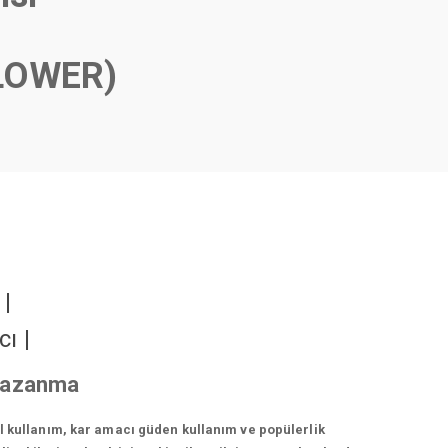
LOWER)
r
|
cı
|
 kazanma
el kullanım, kar amacı güden kullanım ve popülerlik