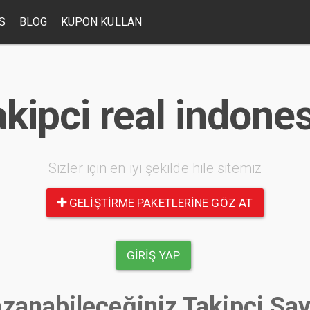
S
BLOG
KUPON KULLAN
kipci real indone
Sizler için en iyi şekilde hile sitemiz
GELIŞTIRME PAKETLERINE GÖZ AT
GIRIŞ YAP
zanabileceğiniz Takipçi Say