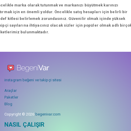
celikle marka olarak tutunmak ve markanızı büyütmek karınızı
tırmak için en önemli yoldur. Öncelikle satış hesapları için belirli bir
def kitlesi belirlemek zorundasınız. Güvenilir olmak içinde yüksek
kipçi sayılarına ihtiyacınız olacak sizler için popüler olmak adlı birço
ketlerimiz bulunmaktadır.
instagram beğeni ve takipçi sitesi
Araçlar
Paketler
Blog
Copyright © 2026
begenivar.com
NASIL ÇALIŞIR