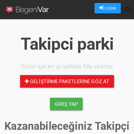
LOGIN
Tog
nav
Takipci parki
Sizler için en iyi şekilde hile sitemiz
GELIŞTIRME PAKETLERINE GÖZ AT
GIRIŞ YAP
Kazanabileceğiniz Takipçi