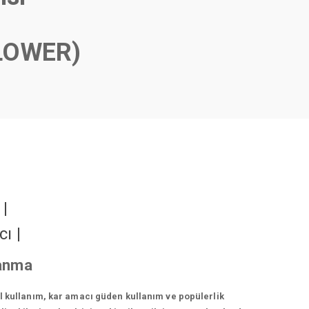
LOWER)
r
|
cı
|
zanma
el kullanım, kar amacı güden kullanım ve popülerlik