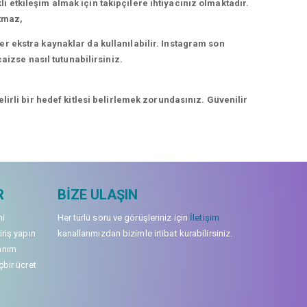
kli etkileşim almak için takipçilere ihtiyacınız olmaktadır.
rtmaz,
r ekstra kaynaklar da kullanılabilir. Instagram son
aizse nasıl tutunabilirsiniz.
irli bir hedef kitlesi belirlemek zorundasınız. Güvenilir
R
BIZE ULAŞIN
mi
Her türlü soru ve görüşleriniz için
İletişim
iriş yapın
kanallarımızdan bizimle irtibat kurabilirsiniz.
anım
çbir ücret