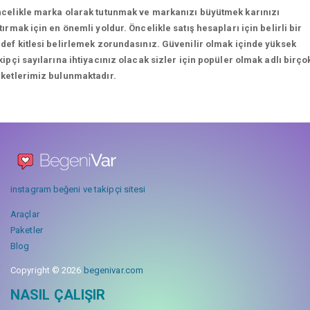
celikle marka olarak tutunmak ve markanızı büyütmek karınızı
tırmak için en önemli yoldur. Öncelikle satış hesapları için belirli bir
def kitlesi belirlemek zorundasınız. Güvenilir olmak içinde yüksek
kipçi sayılarına ihtiyacınız olacak sizler için popüler olmak adlı birço
ketlerimiz bulunmaktadır.
instagram beğeni ve takipçi sitesi
Araçlar
Paketler
Blog
Copyright © 2026
begenivar.com
NASIL ÇALIŞIR