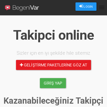
LOGIN
Tog
nav
Takipci online
Sizler için en iyi şekilde hile sitemiz
GELIŞTIRME PAKETLERINE GÖZ AT
GIRIŞ YAP
Kazanabileceğiniz Takipçi