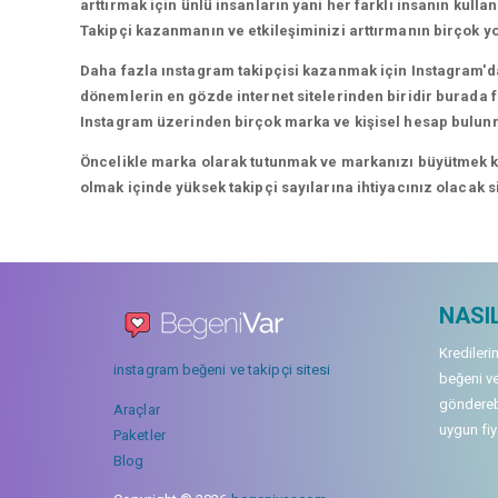
arttırmak için ünlü insanların yani her farklı insanın kullan
Takipçi kazanmanın ve etkileşiminizi arttırmanın birçok yo
Daha fazla ınstagram takipçisi kazanmak için Instagram'da
dönemlerin en gözde internet sitelerinden biridir burada fa
Instagram üzerinden birçok marka ve kişisel hesap bulun
Öncelikle marka olarak tutunmak ve markanızı büyütmek karı
olmak içinde yüksek takipçi sayılarına ihtiyacınız olacak 
NASIL
Kredileri
instagram beğeni ve takipçi sitesi
beğeni ve
gönderebi
Araçlar
uygun fiya
Paketler
Blog