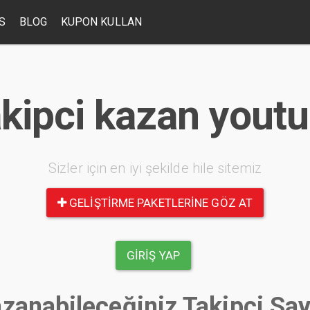
S
BLOG
KUPON KULLAN
kipci kazan yout
Sizler için en iyi şekilde hile sitemiz
GELIŞTIRME PAKETLERINE GÖZ AT
GIRIŞ YAP
zanabileceğiniz Takipçi Say