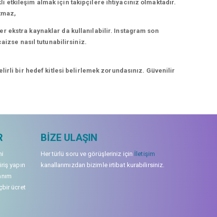
kli etkileşim almak için takipçilere ihtiyacınız olmaktadır.
rtmaz,
r ekstra kaynaklar da kullanılabilir. Instagram son
aizse nasıl tutunabilirsiniz.
irli bir hedef kitlesi belirlemek zorundasınız. Güvenilir
R
BIZE ULAŞIN
mi
Her türlü soru ve görüşleriniz için
İletişim
iriş yapın
kanallarımızdan bizimle irtibat kurabilirsiniz.
anım
çbir ücret