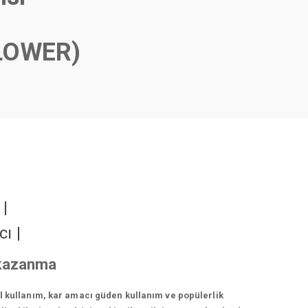
LOWER)
r
|
cı
|
 kazanma
el kullanım, kar amacı güden kullanım ve popülerlik