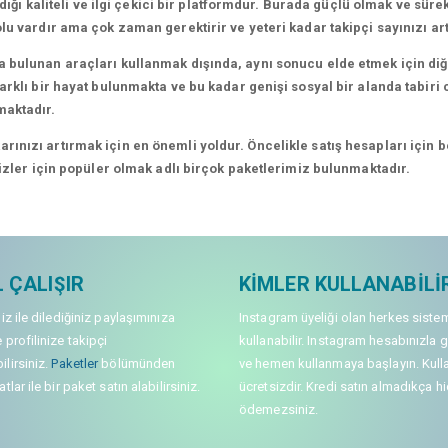
dığı kaliteli ve ilgi çekici bir platformdur. Burada güçlü olmak ve süre
lu vardır ama çok zaman gerektirir ve yeteri kadar takipçi sayınızı a
 bulunan araçları kullanmak dışında, aynı sonucu elde etmek için diğe
rklı bir hayat bulunmakta ve bu kadar genişi sosyal bir alanda tabiri c
maktadır.
nızı artırmak için en önemli yoldur. Öncelikle satış hesapları için bel
sizler için popüler olmak adlı birçok paketlerimiz bulunmaktadır.
 ÇALIŞIR
KIMLER KULLANABILI
niz ile dilediğiniz paylaşımınıza
Instagram üyeliği olan herkes siste
 profilinize takipçi
kullanabilir. Instagram hesabınızla g
lirsiniz.
Paketler
bölümünden
ve hemen kullanmaya başlayın. Kull
tlar ile bir paket satın alabilirsiniz.
ücretsizdir. Kredi satın almadıkça hi
ödemezsiniz.