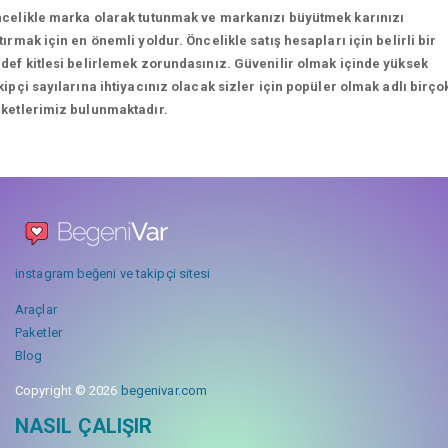
celikle marka olarak tutunmak ve markanızı büyütmek karınızı
tırmak için en önemli yoldur. Öncelikle satış hesapları için belirli bir
def kitlesi belirlemek zorundasınız. Güvenilir olmak içinde yüksek
kipçi sayılarına ihtiyacınız olacak sizler için popüler olmak adlı birço
ketlerimiz bulunmaktadır.
instagram beğeni ve takipçi sitesi
Araçlar
Paketler
Blog
Copyright © 2026
begenivar.com
NASIL ÇALIŞIR