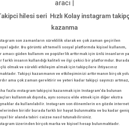
aracı
|
Takipci hilesi seri Hızlı Kolay instagram takipç
kazanma
stagram son zamanların süreklilik olarak en çok zaman geçirilen
syal ağıdır. Bu görüntü alt temelli sosyal platformda kişisel kullanım,
r amacı güden kullanım ve popülerlik arttırmak için ünlü insanların y
r farklı insanın kullandığı kaliteli ve ilgi çekici bir platformdur. Burad
çlü olmak ve sürekli etkileşim almak için takipçilere ihtiyacınız
maktadır. Takipçi kazanmanın ve etkileşiminizi arttırmanın birçok yol
rdır ama çok zaman gerektirir ve yeteri kadar takipçi sayınızı artmaz
ha fazla ınstagram takipçisi kazanmak için Instagram'da bulunan
açları kullanmak dışında, aynı sonucu elde etmek için diğer ekstra
ynaklar da kullanılabilir. Instagram son dönemlerin en gözde internet
telerinden biridir burada farklı bir hayat bulunmakta ve bu kadar geni
syal bir alanda tabiri caizse nasıl tutunabilirsiniz.
stagram üzerinden birçok marka ve kişisel hesap bulunmaktadır.