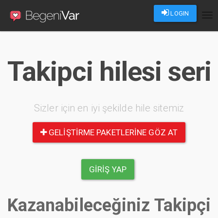
LOGIN
Tog
nav
Takipci hilesi seri
Sizler için en iyi şekilde hile sitemiz
GELIŞTIRME PAKETLERINE GÖZ AT
GIRIŞ YAP
Kazanabileceğiniz Takipçi