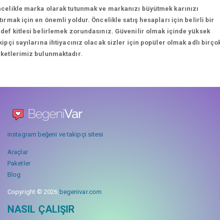
celikle marka olarak tutunmak ve markanızı büyütmek karınızı
tırmak için en önemli yoldur. Öncelikle satış hesapları için belirli bir
def kitlesi belirlemek zorundasınız. Güvenilir olmak içinde yüksek
kipçi sayılarına ihtiyacınız olacak sizler için popüler olmak adlı birço
ketlerimiz bulunmaktadır.
instagram beğeni ve takipçi sitesi
Araçlar
Paketler
Blog
Copyright © 2026
begenivar.com
NASIL ÇALIŞIR