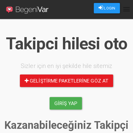
LOGIN
Tog
nav
Takipci hilesi oto
Sizler için en iyi şekilde hile sitemiz
GELIŞTIRME PAKETLERINE GÖZ AT
GIRIŞ YAP
Kazanabileceğiniz Takipçi