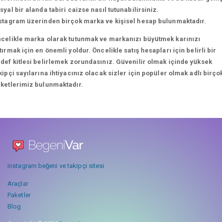
syal bir alanda tabiri caizse nasıl tutunabilirsiniz.
stagram üzerinden birçok marka ve kişisel hesap bulunmaktadır.
celikle marka olarak tutunmak ve markanızı büyütmek karınızı
tırmak için en önemli yoldur. Öncelikle satış hesapları için belirli bir
def kitlesi belirlemek zorundasınız. Güvenilir olmak içinde yüksek
kipçi sayılarına ihtiyacınız olacak sizler için popüler olmak adlı birço
ketlerimiz bulunmaktadır.
instagram beğeni ve takipçi sitesi
Araçlar
Paketler
Blog