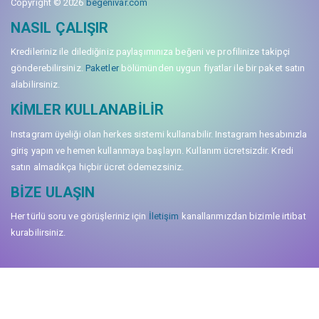
Copyright © 2026
begenivar.com
NASIL ÇALIŞIR
Kredileriniz ile dilediğiniz paylaşımınıza beğeni ve profilinize takipçi
gönderebilirsiniz.
Paketler
bölümünden uygun fiyatlar ile bir paket satın
alabilirsiniz.
KIMLER KULLANABILIR
Instagram üyeliği olan herkes sistemi kullanabilir. Instagram hesabınızla
giriş yapın ve hemen kullanmaya başlayın. Kullanım ücretsizdir. Kredi
satın almadıkça hiçbir ücret ödemezsiniz.
BIZE ULAŞIN
Her türlü soru ve görüşleriniz için
İletişim
kanallarımızdan bizimle irtibat
kurabilirsiniz.