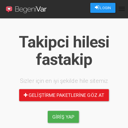
LOGIN
Tog
nav
Takipci hilesi
fastakip
Sizler için en iyi şekilde hile sitemiz
GELIŞTIRME PAKETLERINE GÖZ AT
GIRIŞ YAP