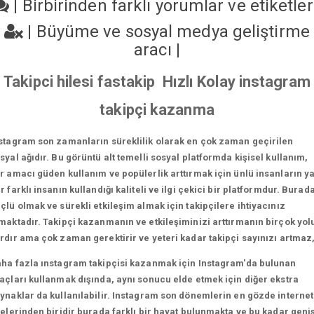
|
Birbirinden farklı yorumlar ve etiketle
|
Büyüme ve sosyal medya geliştirme
aracı
|
Takipci hilesi fastakip Hızlı Kolay instagram
takipçi kazanma
stagram son zamanların süreklilik olarak en çok zaman geçirilen
syal ağıdır. Bu görüntü alt temelli sosyal platformda kişisel kullanım,
r amacı güden kullanım ve popülerlik arttırmak için ünlü insanların y
r farklı insanın kullandığı kaliteli ve ilgi çekici bir platformdur. Burad
çlü olmak ve sürekli etkileşim almak için takipçilere ihtiyacınız
maktadır. Takipçi kazanmanın ve etkileşiminizi arttırmanın birçok yol
rdır ama çok zaman gerektirir ve yeteri kadar takipçi sayınızı artmaz
ha fazla ınstagram takipçisi kazanmak için Instagram'da bulunan
açları kullanmak dışında, aynı sonucu elde etmek için diğer ekstra
ynaklar da kullanılabilir. Instagram son dönemlerin en gözde internet
telerinden biridir burada farklı bir hayat bulunmakta ve bu kadar geni