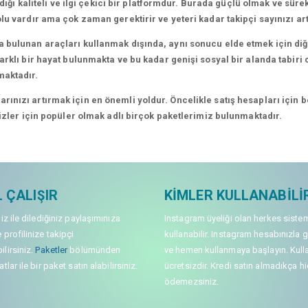
dığı kaliteli ve ilgi çekici bir platformdur. Burada güçlü olmak ve süre
lu vardır ama çok zaman gerektirir ve yeteri kadar takipçi sayınızı a
 bulunan araçları kullanmak dışında, aynı sonucu elde etmek için diğe
rklı bir hayat bulunmakta ve bu kadar genişi sosyal bir alanda tabiri c
maktadır.
nızı artırmak için en önemli yoldur. Öncelikle satış hesapları için bel
sizler için popüler olmak adlı birçok paketlerimiz bulunmaktadır.
 ÇALIŞIR
KIMLER KULLANABILI
niz ile dilediğiniz paylaşımınıza
Instagram üyeliği olan herkes siste
 profilinize takipçi
kullanabilir. Instagram hesabınızla g
lirsiniz.
Paketler
bölümünden
ve hemen kullanmaya başlayın. Kull
tlar ile bir paket satın alabilirsiniz.
ücretsizdir. Kredi satın almadıkça hi
ödemezsiniz.