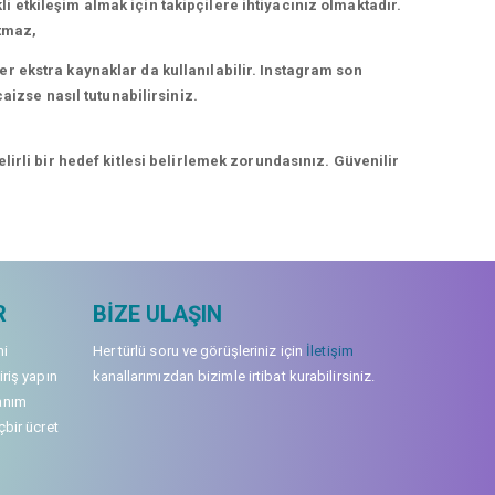
kli etkileşim almak için takipçilere ihtiyacınız olmaktadır.
rtmaz,
r ekstra kaynaklar da kullanılabilir. Instagram son
aizse nasıl tutunabilirsiniz.
irli bir hedef kitlesi belirlemek zorundasınız. Güvenilir
R
BIZE ULAŞIN
mi
Her türlü soru ve görüşleriniz için
İletişim
iriş yapın
kanallarımızdan bizimle irtibat kurabilirsiniz.
anım
çbir ücret