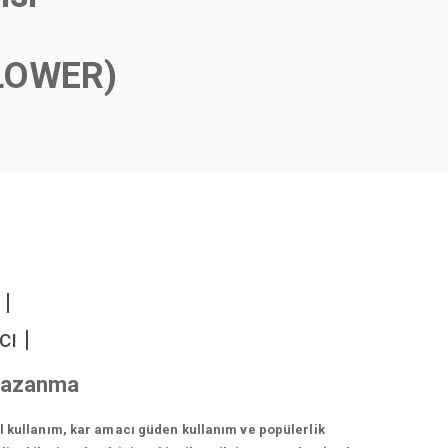
LOWER)
r
|
cı
|
 kazanma
el kullanım, kar amacı güden kullanım ve popülerlik