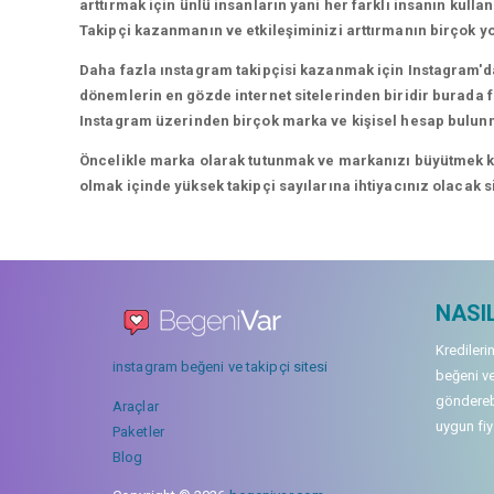
arttırmak için ünlü insanların yani her farklı insanın kullan
Takipçi kazanmanın ve etkileşiminizi arttırmanın birçok yo
Daha fazla ınstagram takipçisi kazanmak için Instagram'da
dönemlerin en gözde internet sitelerinden biridir burada fa
Instagram üzerinden birçok marka ve kişisel hesap bulun
Öncelikle marka olarak tutunmak ve markanızı büyütmek karı
olmak içinde yüksek takipçi sayılarına ihtiyacınız olacak 
NASIL
Kredileri
instagram beğeni ve takipçi sitesi
beğeni ve
gönderebi
Araçlar
uygun fiya
Paketler
Blog