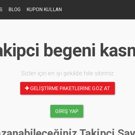
S
BLOG
KUPON KULLAN
akipci begeni kas
Sizler için en iyi şekilde hile sitemiz
GELIŞTIRME PAKETLERINE GÖZ AT
GIRIŞ YAP
zanabileceğiniz Takipçi Say