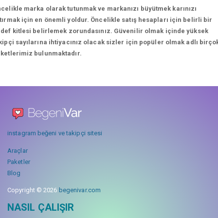
celikle marka olarak tutunmak ve markanızı büyütmek karınızı
tırmak için en önemli yoldur. Öncelikle satış hesapları için belirli bir
def kitlesi belirlemek zorundasınız. Güvenilir olmak içinde yüksek
kipçi sayılarına ihtiyacınız olacak sizler için popüler olmak adlı birço
ketlerimiz bulunmaktadır.
instagram beğeni ve takipçi sitesi
Araçlar
Paketler
Blog
Copyright © 2026
begenivar.com
NASIL ÇALIŞIR