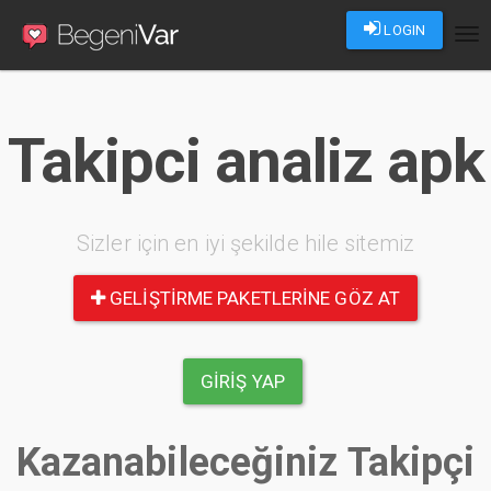
LOGIN
Tog
nav
Takipci analiz apk
Sizler için en iyi şekilde hile sitemiz
GELIŞTIRME PAKETLERINE GÖZ AT
GIRIŞ YAP
Kazanabileceğiniz Takipçi