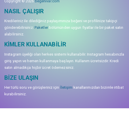
Copyright © 2026
begenivar.com
NASIL ÇALIŞIR
Kredileriniz ile dilediğiniz paylaşımınıza beğeni ve profilinize takipçi
gönderebilirsiniz.
Paketler
bölümünden uygun fiyatlar ile bir paket satın
alabilirsiniz.
KIMLER KULLANABILIR
Instagram üyeliği olan herkes sistemi kullanabilir. Instagram hesabınızla
giriş yapın ve hemen kullanmaya başlayın. Kullanım ücretsizdir. Kredi
satın almadıkça hiçbir ücret ödemezsiniz.
BIZE ULAŞIN
Her türlü soru ve görüşleriniz için
İletişim
kanallarımızdan bizimle irtibat
kurabilirsiniz.