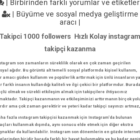
|
Birbirinden farklı yorumlar ve etiketle
|
Büyüme ve sosyal medya geliştirme
aracı
|
Takipci 1000 followers Hızlı Kolay instagra
takipçi kazanma
stagram son zamanların süreklilik olarak en çok zaman geçirilen
syal ağıdır. Bu görüntü alt temelli sosyal platformda kişisel kullanım,
r amacı güden kullanım ve popülerlik arttırmak için ünlü insanların y
r farklı insanın kullandığı kaliteli ve ilgi çekici bir platformdur. Burad
çlü olmak ve sürekli etkileşim almak için takipçilere ihtiyacınız
maktadır. Takipçi kazanmanın ve etkileşiminizi arttırmanın birçok yol
rdır ama çok zaman gerektirir ve yeteri kadar takipçi sayınızı artmaz
ha fazla ınstagram takipçisi kazanmak için Instagram'da bulunan
açları kullanmak dışında, aynı sonucu elde etmek için diğer ekstra
ynaklar da kullanılabilir. Instagram son dönemlerin en gözde internet
telerinden biridir burada farklı bir hayat bulunmakta ve bu kadar geni