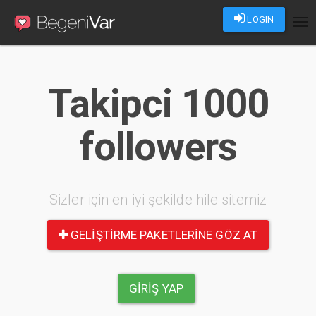
LOGIN
Tog
nav
Takipci 1000
followers
Sizler için en iyi şekilde hile sitemiz
GELIŞTIRME PAKETLERINE GÖZ AT
GIRIŞ YAP