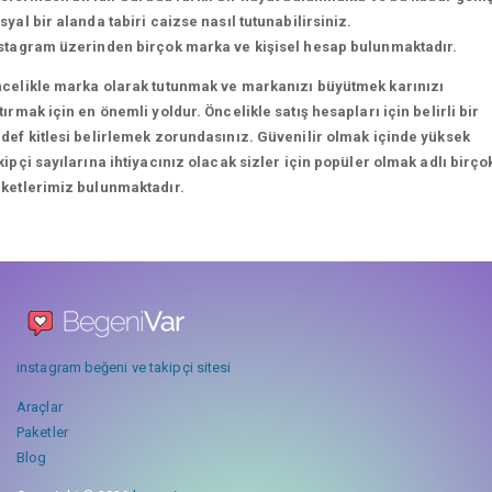
syal bir alanda tabiri caizse nasıl tutunabilirsiniz.
stagram üzerinden birçok marka ve kişisel hesap bulunmaktadır.
celikle marka olarak tutunmak ve markanızı büyütmek karınızı
tırmak için en önemli yoldur. Öncelikle satış hesapları için belirli bir
def kitlesi belirlemek zorundasınız. Güvenilir olmak içinde yüksek
kipçi sayılarına ihtiyacınız olacak sizler için popüler olmak adlı birço
ketlerimiz bulunmaktadır.
instagram beğeni ve takipçi sitesi
Araçlar
Paketler
Blog