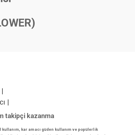
LOWER)
r
|
cı
|
am takipçi kazanma
el kullanım, kar amacı güden kullanım ve popülerlik