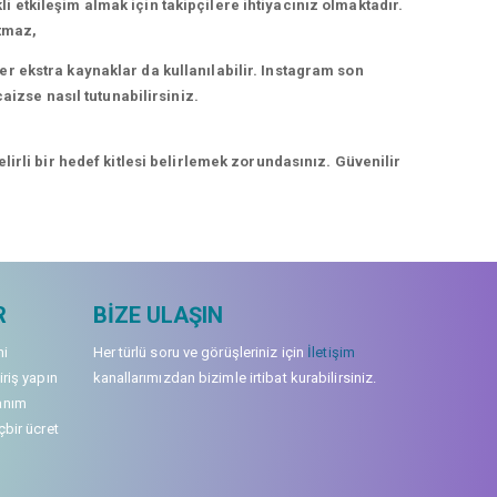
kli etkileşim almak için takipçilere ihtiyacınız olmaktadır.
rtmaz,
r ekstra kaynaklar da kullanılabilir. Instagram son
aizse nasıl tutunabilirsiniz.
irli bir hedef kitlesi belirlemek zorundasınız. Güvenilir
R
BIZE ULAŞIN
mi
Her türlü soru ve görüşleriniz için
İletişim
iriş yapın
kanallarımızdan bizimle irtibat kurabilirsiniz.
anım
çbir ücret