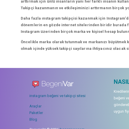
arttırmak için ünlü insanların yani her farklı insanın kullan
Takipçi kazanmanın ve etkileşiminizi arttırmanın birçok yo
Daha fazla ınstagram takipçisi kazanmak için Instagram'da
dönemlerin en gözde internet sitelerinden biridir burada fa
Instagram üzerinden birçok marka ve kişisel hesap bulun
Öncelikle marka olarak tutunmak ve markanızı büyütmek karı
olmak içinde yüksek takipçi sayılarına ihtiyacınız olacak 
NASIL
Kredileri
instagram beğeni ve takipçi sitesi
beğeni ve
gönderebi
Araçlar
uygun fiya
Paketler
Blog