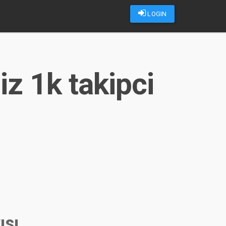
LOGIN
z 1k takipci
ısı