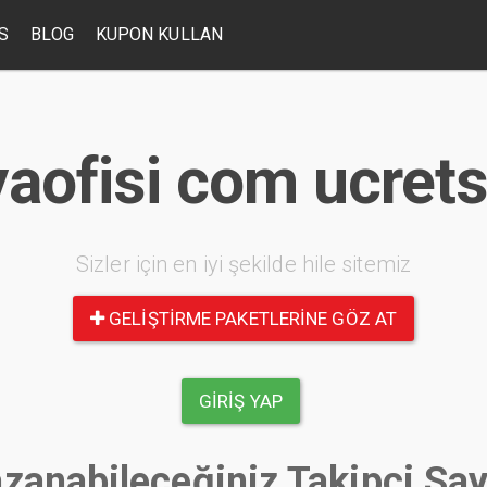
S
BLOG
KUPON KULLAN
ofisi com ucretsi
Sizler için en iyi şekilde hile sitemiz
GELIŞTIRME PAKETLERINE GÖZ AT
GIRIŞ YAP
zanabileceğiniz Takipçi Say