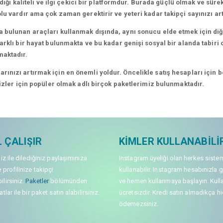
dığı kaliteli ve ilgi çekici bir platformdur. Burada güçlü olmak ve süre
lu vardır ama çok zaman gerektirir ve yeteri kadar takipçi sayınızı a
 bulunan araçları kullanmak dışında, aynı sonucu elde etmek için diğe
rklı bir hayat bulunmakta ve bu kadar genişi sosyal bir alanda tabiri c
maktadır.
nızı artırmak için en önemli yoldur. Öncelikle satış hesapları için bel
sizler için popüler olmak adlı birçok paketlerimiz bulunmaktadır.
 ÇALIŞIR
KIMLER KULLANABILI
niz ile dilediğiniz paylaşımınıza
Instagram üyeliği olan herkes siste
 profilinize takipçi
kullanabilir. Instagram hesabınızla g
lirsiniz.
Paketler
bölümünden
ve hemen kullanmaya başlayın. Kull
tlar ile bir paket satın alabilirsiniz.
ücretsizdir. Kredi satın almadıkça hi
ödemezsiniz.