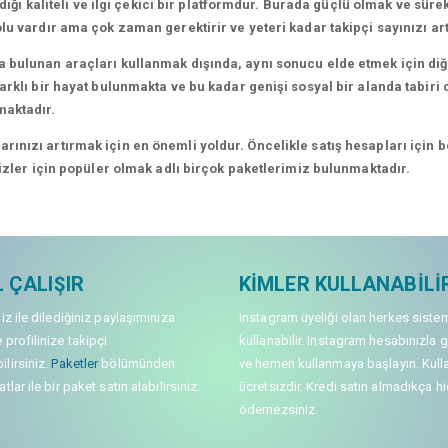
dığı kaliteli ve ilgi çekici bir platformdur. Burada güçlü olmak ve süre
lu vardır ama çok zaman gerektirir ve yeteri kadar takipçi sayınızı a
 bulunan araçları kullanmak dışında, aynı sonucu elde etmek için diğe
rklı bir hayat bulunmakta ve bu kadar genişi sosyal bir alanda tabiri c
maktadır.
nızı artırmak için en önemli yoldur. Öncelikle satış hesapları için bel
sizler için popüler olmak adlı birçok paketlerimiz bulunmaktadır.
 ÇALIŞIR
KIMLER KULLANABILI
niz ile dilediğiniz paylaşımınıza
Instagram üyeliği olan herkes siste
 profilinize takipçi
kullanabilir. Instagram hesabınızla g
lirsiniz.
Paketler
bölümünden
ve hemen kullanmaya başlayın. Kull
tlar ile bir paket satın alabilirsiniz.
ücretsizdir. Kredi satın almadıkça hi
ödemezsiniz.