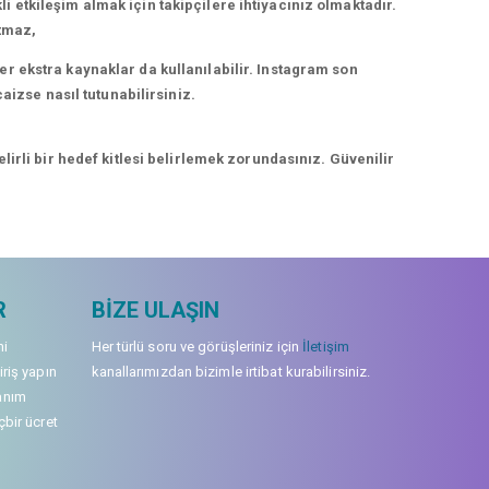
kli etkileşim almak için takipçilere ihtiyacınız olmaktadır.
rtmaz,
r ekstra kaynaklar da kullanılabilir. Instagram son
aizse nasıl tutunabilirsiniz.
irli bir hedef kitlesi belirlemek zorundasınız. Güvenilir
R
BIZE ULAŞIN
mi
Her türlü soru ve görüşleriniz için
İletişim
iriş yapın
kanallarımızdan bizimle irtibat kurabilirsiniz.
anım
çbir ücret