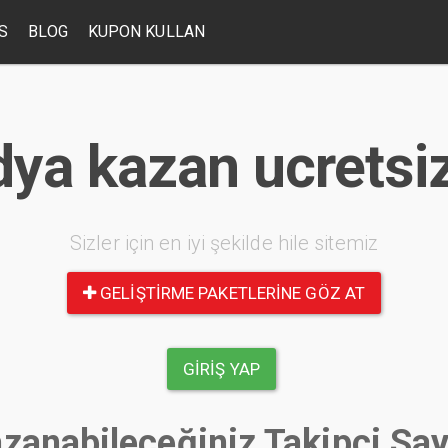
S
BLOG
KUPON KULLAN
a kazan ucretsiz
Sizler için en iyi şekilde hile sitemiz
GELIŞTIRME PAKETLERINE GÖZ AT
GIRIŞ YAP
zanabileceğiniz Takipçi Say