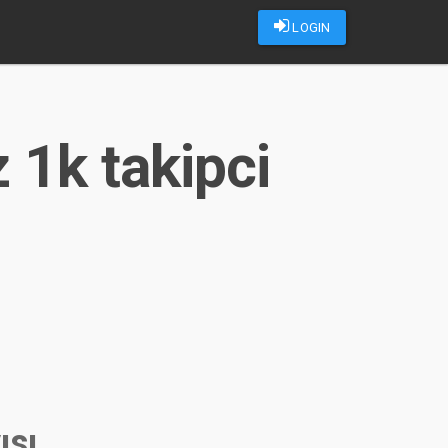
LOGIN
 1k takipci
ısı