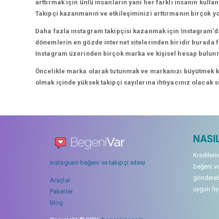
arttırmak için ünlü insanların yani her farklı insanın kullan
Takipçi kazanmanın ve etkileşiminizi arttırmanın birçok yo
Daha fazla ınstagram takipçisi kazanmak için Instagram'da
dönemlerin en gözde internet sitelerinden biridir burada fa
Instagram üzerinden birçok marka ve kişisel hesap bulun
Öncelikle marka olarak tutunmak ve markanızı büyütmek karı
olmak içinde yüksek takipçi sayılarına ihtiyacınız olacak 
NASIL
Kredileri
instagram beğeni ve takipçi sitesi
beğeni ve
gönderebi
Araçlar
uygun fiya
Paketler
Blog