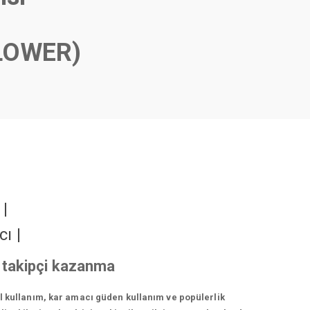
LOWER)
r
|
cı
|
 takipçi kazanma
el kullanım, kar amacı güden kullanım ve popülerlik