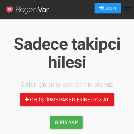
LOGIN
Tog
nav
Sadece takipci
hilesi
Sizler için en iyi şekilde hile sitemiz
GELIŞTIRME PAKETLERINE GÖZ AT
GIRIŞ YAP