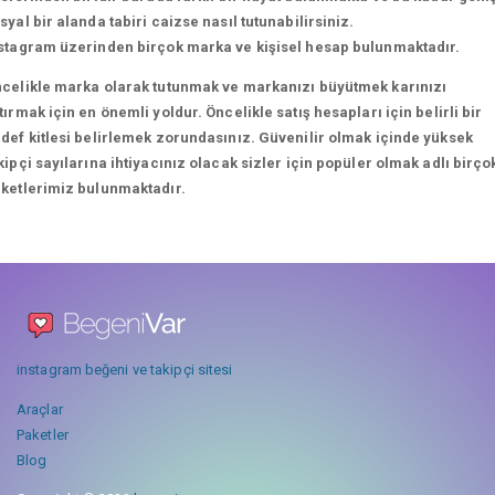
syal bir alanda tabiri caizse nasıl tutunabilirsiniz.
stagram üzerinden birçok marka ve kişisel hesap bulunmaktadır.
celikle marka olarak tutunmak ve markanızı büyütmek karınızı
tırmak için en önemli yoldur. Öncelikle satış hesapları için belirli bir
def kitlesi belirlemek zorundasınız. Güvenilir olmak içinde yüksek
kipçi sayılarına ihtiyacınız olacak sizler için popüler olmak adlı birço
ketlerimiz bulunmaktadır.
instagram beğeni ve takipçi sitesi
Araçlar
Paketler
Blog