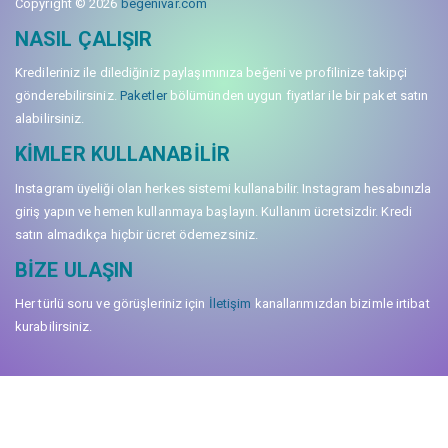
Copyright © 2026
begenivar.com
NASIL ÇALIŞIR
Kredileriniz ile dilediğiniz paylaşımınıza beğeni ve profilinize takipçi
gönderebilirsiniz.
Paketler
bölümünden uygun fiyatlar ile bir paket satın
alabilirsiniz.
KIMLER KULLANABILIR
Instagram üyeliği olan herkes sistemi kullanabilir. Instagram hesabınızla
giriş yapın ve hemen kullanmaya başlayın. Kullanım ücretsizdir. Kredi
satın almadıkça hiçbir ücret ödemezsiniz.
BIZE ULAŞIN
Her türlü soru ve görüşleriniz için
İletişim
kanallarımızdan bizimle irtibat
kurabilirsiniz.