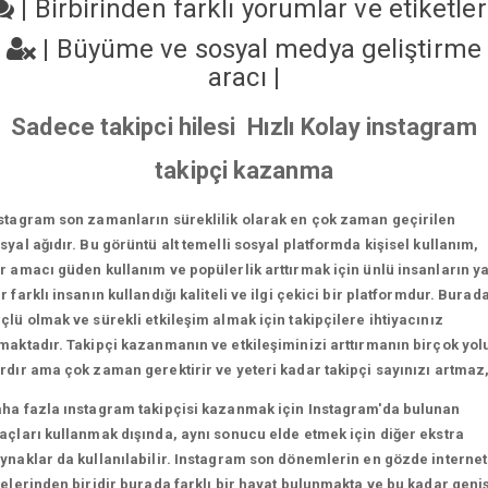
|
Birbirinden farklı yorumlar ve etiketle
|
Büyüme ve sosyal medya geliştirme
aracı
|
Sadece takipci hilesi Hızlı Kolay instagram
takipçi kazanma
stagram son zamanların süreklilik olarak en çok zaman geçirilen
syal ağıdır. Bu görüntü alt temelli sosyal platformda kişisel kullanım,
r amacı güden kullanım ve popülerlik arttırmak için ünlü insanların y
r farklı insanın kullandığı kaliteli ve ilgi çekici bir platformdur. Burad
çlü olmak ve sürekli etkileşim almak için takipçilere ihtiyacınız
maktadır. Takipçi kazanmanın ve etkileşiminizi arttırmanın birçok yol
rdır ama çok zaman gerektirir ve yeteri kadar takipçi sayınızı artmaz
ha fazla ınstagram takipçisi kazanmak için Instagram'da bulunan
açları kullanmak dışında, aynı sonucu elde etmek için diğer ekstra
ynaklar da kullanılabilir. Instagram son dönemlerin en gözde internet
telerinden biridir burada farklı bir hayat bulunmakta ve bu kadar geni