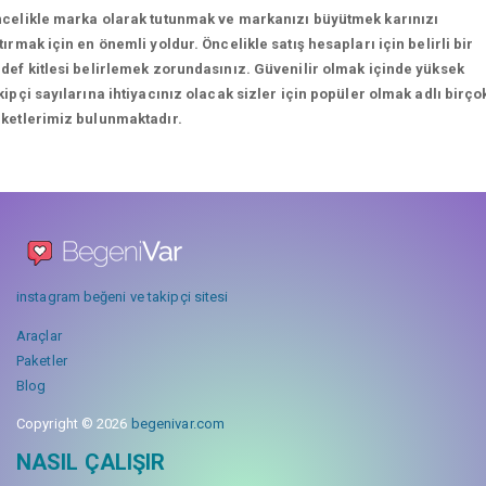
celikle marka olarak tutunmak ve markanızı büyütmek karınızı
tırmak için en önemli yoldur. Öncelikle satış hesapları için belirli bir
def kitlesi belirlemek zorundasınız. Güvenilir olmak içinde yüksek
kipçi sayılarına ihtiyacınız olacak sizler için popüler olmak adlı birço
ketlerimiz bulunmaktadır.
instagram beğeni ve takipçi sitesi
Araçlar
Paketler
Blog
Copyright © 2026
begenivar.com
NASIL ÇALIŞIR