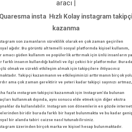
aracı
|
Quaresma insta Hızlı Kolay instagram takipç
kazanma
stagram son zamanların süreklilik olarak en çok zaman geçirilen
syal ağıdır. Bu görüntü alt temelli sosyal platformda kişisel kullanım,
r amacı güden kullanım ve popülerlik arttırmak için ünlü insanların y
r farklı insanın kullandığı kaliteli ve ilgi çekici bir platformdur. Burad
çlü olmak ve sürekli etkileşim almak için takipçilere ihtiyacınız
maktadır. Takipçi kazanmanın ve etkileşiminizi arttırmanın birçok yol
rdır ama çok zaman gerektirir ve yeteri kadar takipçi sayınızı artmaz
ha fazla ınstagram takipçisi kazanmak için Instagram'da bulunan
açları kullanmak dışında, aynı sonucu elde etmek için diğer ekstra
ynaklar da kullanılabilir. Instagram son dönemlerin en gözde internet
telerinden biridir burada farklı bir hayat bulunmakta ve bu kadar geni
syal bir alanda tabiri caizse nasıl tutunabilirsiniz.
stagram üzerinden birçok marka ve kişisel hesap bulunmaktadır.