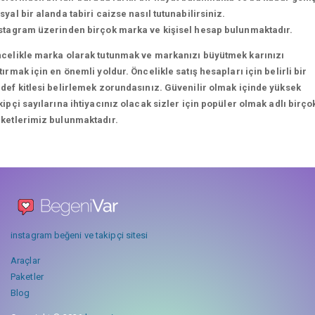
syal bir alanda tabiri caizse nasıl tutunabilirsiniz.
stagram üzerinden birçok marka ve kişisel hesap bulunmaktadır.
celikle marka olarak tutunmak ve markanızı büyütmek karınızı
tırmak için en önemli yoldur. Öncelikle satış hesapları için belirli bir
def kitlesi belirlemek zorundasınız. Güvenilir olmak içinde yüksek
kipçi sayılarına ihtiyacınız olacak sizler için popüler olmak adlı birço
ketlerimiz bulunmaktadır.
instagram beğeni ve takipçi sitesi
Araçlar
Paketler
Blog