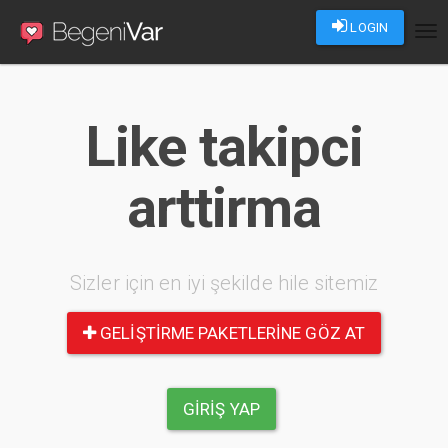
LOGIN
Tog
nav
Like takipci
arttirma
Sizler için en iyi şekilde hile sitemiz
GELIŞTIRME PAKETLERINE GÖZ AT
GIRIŞ YAP