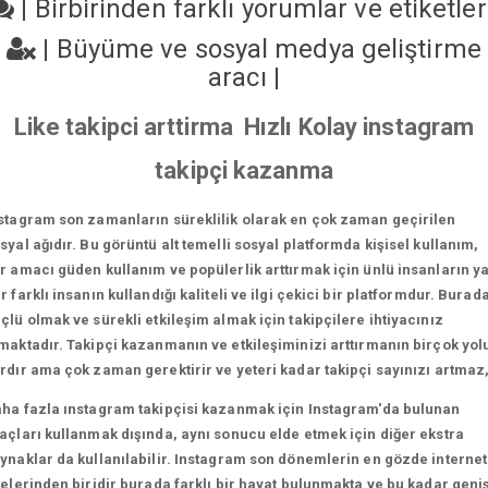
|
Birbirinden farklı yorumlar ve etiketle
|
Büyüme ve sosyal medya geliştirme
aracı
|
Like takipci arttirma Hızlı Kolay instagram
takipçi kazanma
stagram son zamanların süreklilik olarak en çok zaman geçirilen
syal ağıdır. Bu görüntü alt temelli sosyal platformda kişisel kullanım,
r amacı güden kullanım ve popülerlik arttırmak için ünlü insanların y
r farklı insanın kullandığı kaliteli ve ilgi çekici bir platformdur. Burad
çlü olmak ve sürekli etkileşim almak için takipçilere ihtiyacınız
maktadır. Takipçi kazanmanın ve etkileşiminizi arttırmanın birçok yol
rdır ama çok zaman gerektirir ve yeteri kadar takipçi sayınızı artmaz
ha fazla ınstagram takipçisi kazanmak için Instagram'da bulunan
açları kullanmak dışında, aynı sonucu elde etmek için diğer ekstra
ynaklar da kullanılabilir. Instagram son dönemlerin en gözde internet
telerinden biridir burada farklı bir hayat bulunmakta ve bu kadar geni