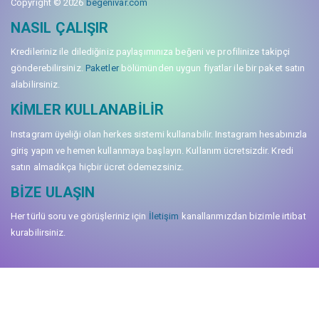
Copyright © 2026
begenivar.com
NASIL ÇALIŞIR
Kredileriniz ile dilediğiniz paylaşımınıza beğeni ve profilinize takipçi
gönderebilirsiniz.
Paketler
bölümünden uygun fiyatlar ile bir paket satın
alabilirsiniz.
KIMLER KULLANABILIR
Instagram üyeliği olan herkes sistemi kullanabilir. Instagram hesabınızla
giriş yapın ve hemen kullanmaya başlayın. Kullanım ücretsizdir. Kredi
satın almadıkça hiçbir ücret ödemezsiniz.
BIZE ULAŞIN
Her türlü soru ve görüşleriniz için
İletişim
kanallarımızdan bizimle irtibat
kurabilirsiniz.