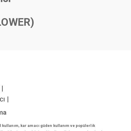
LOWER)
r
|
cı
|
nma
el kullanım, kar amacı güden kullanım ve popülerlik