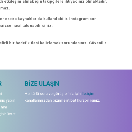
kli etkileşim almak için takipçilere ihtiyacınız olmaktadır.
rtmaz,
r ekstra kaynaklar da kullanılabilir. Instagram son
aizse nasıl tutunabilirsiniz.
irli bir hedef kitlesi belirlemek zorundasınız. Güvenilir
R
BIZE ULAŞIN
mi
Her türlü soru ve görüşleriniz için
İletişim
iriş yapın
kanallarımızdan bizimle irtibat kurabilirsiniz.
anım
çbir ücret