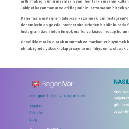
arttırmak için ünlü insanların yani her farklı insanın kullan
Takipçi kazanmanın ve etkileşiminizi arttırmanın birçok yo
Daha fazla ınstagram takipçisi kazanmak için Instagram'da
dönemlerin en gözde internet sitelerinden biridir burada fa
Instagram üzerinden birçok marka ve kişisel hesap bulun
Öncelikle marka olarak tutunmak ve markanızı büyütmek karı
olmak içinde yüksek takipçi sayılarına ihtiyacınız olacak 
NASIL
Kredileri
instagram beğeni ve takipçi sitesi
beğeni ve
gönderebi
Araçlar
uygun fiya
Paketler
Blog