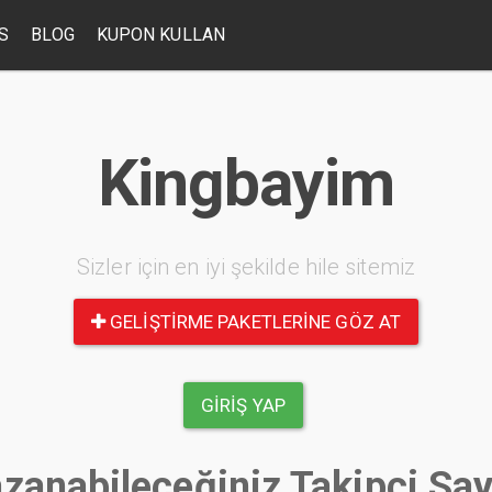
S
BLOG
KUPON KULLAN
Kingbayim
Sizler için en iyi şekilde hile sitemiz
GELIŞTIRME PAKETLERINE GÖZ AT
GIRIŞ YAP
zanabileceğiniz Takipçi Say