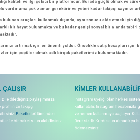
dığı kaliteli ve ilgi çekici bir platformdur. Burada güçlü olmak ve süre
lu vardır ama çok zaman gerektirir ve yeteri kadar takipçi sayınızı a
 bulunan araçları kullanmak dışında, aynı sonucu elde etmek için diğe
rklı bir hayat bulunmakta ve bu kadar genişi sosyal bir alanda tabiri c
maktadır.
nızı artırmak için en önemli yoldur. Öncelikle satış hesapları için bel
sizler için popüler olmak adlı birçok paketlerimiz bulunmaktadır.
 ÇALIŞIR
KIMLER KULLANABILI
niz ile dilediğiniz paylaşımınıza
Instagram üyeliği olan herkes siste
 profilinize takipçi
kullanabilir. Instagram hesabınızla g
lirsiniz.
Paketler
bölümünden
ve hemen kullanmaya başlayın. Kull
tlar ile bir paket satın alabilirsiniz.
ücretsizdir. Kredi satın almadıkça hi
ödemezsiniz.