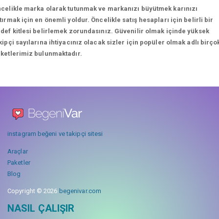
celikle marka olarak tutunmak ve markanızı büyütmek karınızı
tırmak için en önemli yoldur. Öncelikle satış hesapları için belirli bir
def kitlesi belirlemek zorundasınız. Güvenilir olmak içinde yüksek
kipçi sayılarına ihtiyacınız olacak sizler için popüler olmak adlı birço
ketlerimiz bulunmaktadır.
instagram beğeni ve takipçi sitesi
Araçlar
Paketler
Blog
Copyright © 2026
begenivar.com
NASIL ÇALIŞIR