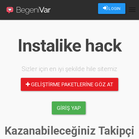
LOGIN
Tog
nav
Instalike hack
Sizler için en iyi şekilde hile sitemiz
GELIŞTIRME PAKETLERINE GÖZ AT
GIRIŞ YAP
Kazanabileceğiniz Takipçi