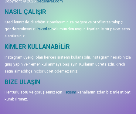
Copyright © 2026
begenivar.com
NASIL ÇALIŞIR
Kredileriniz ile dilediğiniz paylaşımınıza beğeni ve profilinize takipçi
gönderebilirsiniz.
Paketler
bölümünden uygun fiyatlar ile bir paket satın
alabilirsiniz.
KIMLER KULLANABILIR
Instagram üyeliği olan herkes sistemi kullanabilir. Instagram hesabınızla
giriş yapın ve hemen kullanmaya başlayın. Kullanım ücretsizdir. Kredi
satın almadıkça hiçbir ücret ödemezsiniz.
BIZE ULAŞIN
Her türlü soru ve görüşleriniz için
İletişim
kanallarımızdan bizimle irtibat
kurabilirsiniz.