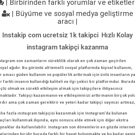
|
Birbirinden farklı yorumlar ve etiketle
|
Büyüme ve sosyal medya geliştirme
aracı
|
Instakip com ucretsiz 1k takipci Hızlı Kolay
instagram takipçi kazanma
stagram son zamanların süreklilik olarak en çok zaman geçirilen
syal ağıdır. Bu görüntü alt temelli sosyal platformda kişisel kullanım,
r amacı güden kullanım ve popülerlik arttırmak için ünlü insanların y
r farklı insanın kullandığı kaliteli ve ilgi çekici bir platformdur. Burad
çlü olmak ve sürekli etkileşim almak için takipçilere ihtiyacınız
maktadır. Takipçi kazanmanın ve etkileşiminizi arttırmanın birçok yol
rdır ama çok zaman gerektirir ve yeteri kadar takipçi sayınızı artmaz
ha fazla ınstagram takipçisi kazanmak için Instagram'da bulunan
açları kullanmak dışında, aynı sonucu elde etmek için diğer ekstra
ynaklar da kullanılabilir. Instagram son dönemlerin en gözde internet
telerinden biridir burada farklı bir hayat bulunmakta ve bu kadar geni