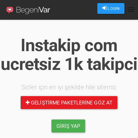
LOGIN
Tog
nav
Instakip com
ucretsiz 1k takipci
Sizler için en iyi şekilde hile sitemiz
GELIŞTIRME PAKETLERINE GÖZ AT
GIRIŞ YAP