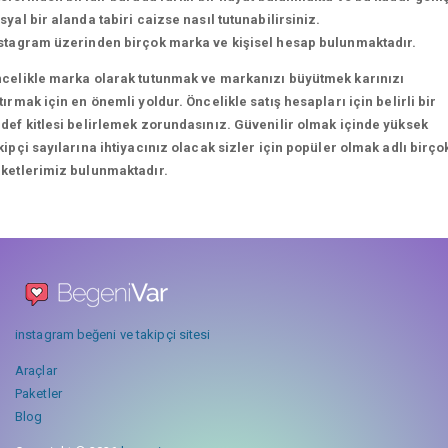
syal bir alanda tabiri caizse nasıl tutunabilirsiniz.
stagram üzerinden birçok marka ve kişisel hesap bulunmaktadır.
celikle marka olarak tutunmak ve markanızı büyütmek karınızı
tırmak için en önemli yoldur. Öncelikle satış hesapları için belirli bir
def kitlesi belirlemek zorundasınız. Güvenilir olmak içinde yüksek
kipçi sayılarına ihtiyacınız olacak sizler için popüler olmak adlı birço
ketlerimiz bulunmaktadır.
instagram beğeni ve takipçi sitesi
Araçlar
Paketler
Blog