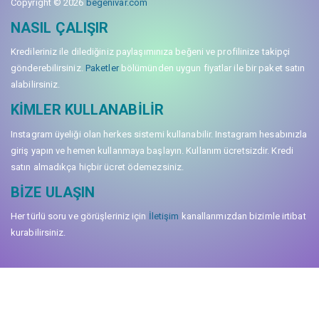
Copyright © 2026
begenivar.com
NASIL ÇALIŞIR
Kredileriniz ile dilediğiniz paylaşımınıza beğeni ve profilinize takipçi
gönderebilirsiniz.
Paketler
bölümünden uygun fiyatlar ile bir paket satın
alabilirsiniz.
KIMLER KULLANABILIR
Instagram üyeliği olan herkes sistemi kullanabilir. Instagram hesabınızla
giriş yapın ve hemen kullanmaya başlayın. Kullanım ücretsizdir. Kredi
satın almadıkça hiçbir ücret ödemezsiniz.
BIZE ULAŞIN
Her türlü soru ve görüşleriniz için
İletişim
kanallarımızdan bizimle irtibat
kurabilirsiniz.