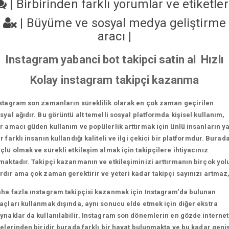
|
Birbirinden farklı yorumlar ve etiketle
|
Büyüme ve sosyal medya geliştirme
aracı
|
Instagram yabanci bot takipci satin al Hızlı
Kolay instagram takipçi kazanma
stagram son zamanların süreklilik olarak en çok zaman geçirilen
syal ağıdır. Bu görüntü alt temelli sosyal platformda kişisel kullanım,
r amacı güden kullanım ve popülerlik arttırmak için ünlü insanların y
r farklı insanın kullandığı kaliteli ve ilgi çekici bir platformdur. Burad
çlü olmak ve sürekli etkileşim almak için takipçilere ihtiyacınız
maktadır. Takipçi kazanmanın ve etkileşiminizi arttırmanın birçok yol
rdır ama çok zaman gerektirir ve yeteri kadar takipçi sayınızı artmaz
ha fazla ınstagram takipçisi kazanmak için Instagram'da bulunan
açları kullanmak dışında, aynı sonucu elde etmek için diğer ekstra
ynaklar da kullanılabilir. Instagram son dönemlerin en gözde internet
telerinden biridir burada farklı bir hayat bulunmakta ve bu kadar geni