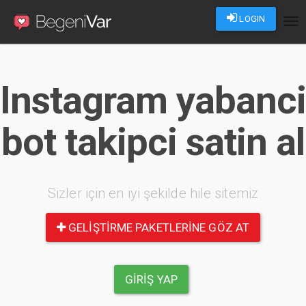
LOGIN
Tog
nav
Instagram yabanci
bot takipci satin al
Sizler için en iyi şekilde hile sitemiz
GELIŞTIRME PAKETLERINE GÖZ AT
GIRIŞ YAP