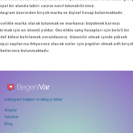
syal bir alanda tabiri caizse nasıl tutunabilirsiniz.
stagram üzerinden birçok marka ve kişisel hesap bulunmaktadır.
celikle marka olarak tutunmak ve markanızı büyütmek karınızı
tırmak için en önemli yoldur. Öncelikle satış hesapları için belirli bir
def kitlesi belirlemek zorundasınız. Güvenilir olmak içinde yüksek
kipçi sayılarına ihtiyacınız olacak sizler için popüler olmak adlı birço
ketlerimiz bulunmaktadır.
instagram beğeni ve takipçi sitesi
Araçlar
Paketler
Blog