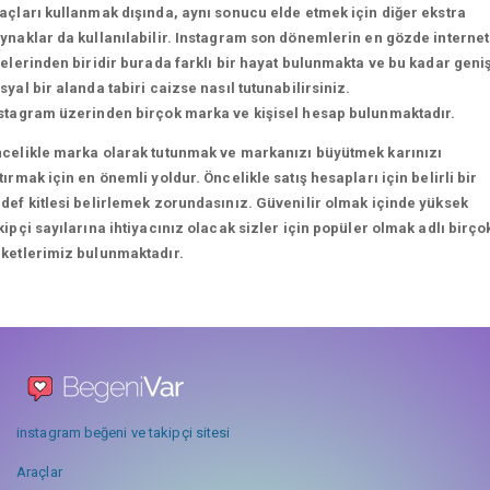
açları kullanmak dışında, aynı sonucu elde etmek için diğer ekstra
ynaklar da kullanılabilir. Instagram son dönemlerin en gözde internet
telerinden biridir burada farklı bir hayat bulunmakta ve bu kadar geni
syal bir alanda tabiri caizse nasıl tutunabilirsiniz.
stagram üzerinden birçok marka ve kişisel hesap bulunmaktadır.
celikle marka olarak tutunmak ve markanızı büyütmek karınızı
tırmak için en önemli yoldur. Öncelikle satış hesapları için belirli bir
def kitlesi belirlemek zorundasınız. Güvenilir olmak içinde yüksek
kipçi sayılarına ihtiyacınız olacak sizler için popüler olmak adlı birço
ketlerimiz bulunmaktadır.
instagram beğeni ve takipçi sitesi
Araçlar