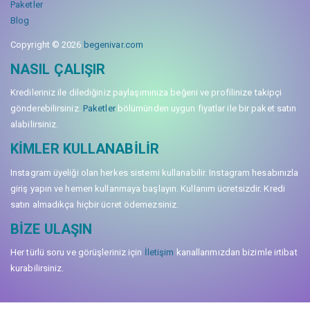
Paketler
Blog
Copyright © 2026
begenivar.com
NASIL ÇALIŞIR
Kredileriniz ile dilediğiniz paylaşımınıza beğeni ve profilinize takipçi
gönderebilirsiniz.
Paketler
bölümünden uygun fiyatlar ile bir paket satın
alabilirsiniz.
KIMLER KULLANABILIR
Instagram üyeliği olan herkes sistemi kullanabilir. Instagram hesabınızla
giriş yapın ve hemen kullanmaya başlayın. Kullanım ücretsizdir. Kredi
satın almadıkça hiçbir ücret ödemezsiniz.
BIZE ULAŞIN
Her türlü soru ve görüşleriniz için
İletişim
kanallarımızdan bizimle irtibat
kurabilirsiniz.