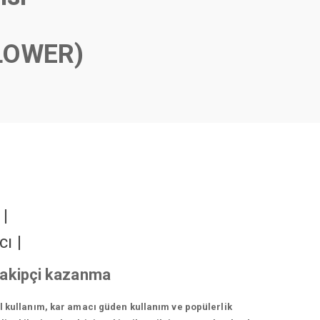
LOWER)
r
|
cı
|
 takipçi kazanma
el kullanım, kar amacı güden kullanım ve popülerlik