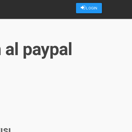
LOGIN
 al paypal
ısı