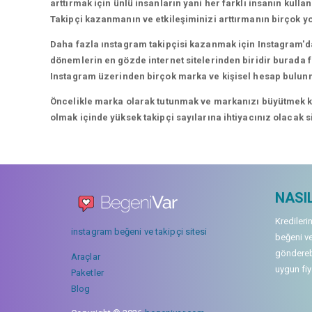
arttırmak için ünlü insanların yani her farklı insanın kullan
Takipçi kazanmanın ve etkileşiminizi arttırmanın birçok yo
Daha fazla ınstagram takipçisi kazanmak için Instagram'da
dönemlerin en gözde internet sitelerinden biridir burada fa
Instagram üzerinden birçok marka ve kişisel hesap bulun
Öncelikle marka olarak tutunmak ve markanızı büyütmek karı
olmak içinde yüksek takipçi sayılarına ihtiyacınız olacak 
NASIL
Kredileri
instagram beğeni ve takipçi sitesi
beğeni ve
gönderebi
Araçlar
uygun fiya
Paketler
Blog