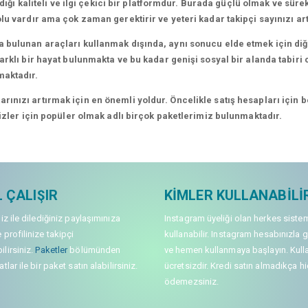
dığı kaliteli ve ilgi çekici bir platformdur. Burada güçlü olmak ve süre
lu vardır ama çok zaman gerektirir ve yeteri kadar takipçi sayınızı a
 bulunan araçları kullanmak dışında, aynı sonucu elde etmek için diğe
rklı bir hayat bulunmakta ve bu kadar genişi sosyal bir alanda tabiri c
maktadır.
nızı artırmak için en önemli yoldur. Öncelikle satış hesapları için bel
sizler için popüler olmak adlı birçok paketlerimiz bulunmaktadır.
 ÇALIŞIR
KIMLER KULLANABILI
niz ile dilediğiniz paylaşımınıza
Instagram üyeliği olan herkes siste
 profilinize takipçi
kullanabilir. Instagram hesabınızla g
lirsiniz.
Paketler
bölümünden
ve hemen kullanmaya başlayın. Kull
tlar ile bir paket satın alabilirsiniz.
ücretsizdir. Kredi satın almadıkça hi
ödemezsiniz.