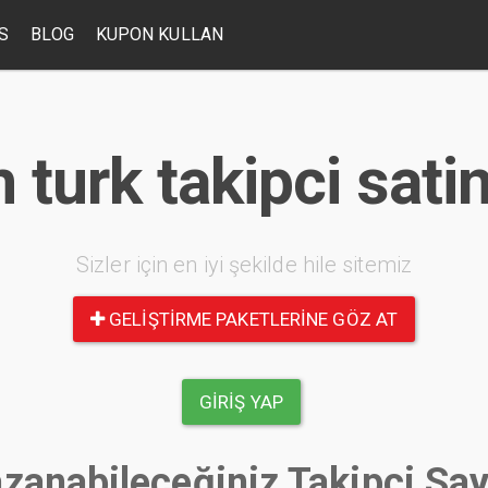
S
BLOG
KUPON KULLAN
 turk takipci satin
Sizler için en iyi şekilde hile sitemiz
GELIŞTIRME PAKETLERINE GÖZ AT
GIRIŞ YAP
zanabileceğiniz Takipçi Say