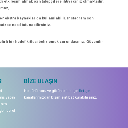
kli etkileşim almak için takipçilere ihtiyacınız olmaktadır.
rtmaz,
r ekstra kaynaklar da kullanılabilir. Instagram son
aizse nasıl tutunabilirsiniz.
irli bir hedef kitlesi belirlemek zorundasınız. Güvenilir
R
BIZE ULAŞIN
mi
Her türlü soru ve görüşleriniz için
İletişim
iriş yapın
kanallarımızdan bizimle irtibat kurabilirsiniz.
anım
çbir ücret