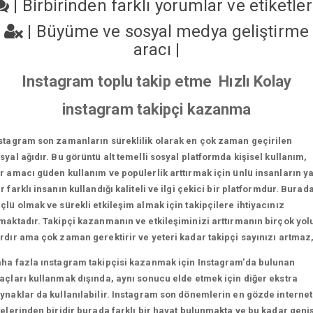
|
Birbirinden farklı yorumlar ve etiketle
|
Büyüme ve sosyal medya geliştirme
aracı
|
Instagram toplu takip etme Hızlı Kolay
instagram takipçi kazanma
stagram son zamanların süreklilik olarak en çok zaman geçirilen
syal ağıdır. Bu görüntü alt temelli sosyal platformda kişisel kullanım,
r amacı güden kullanım ve popülerlik arttırmak için ünlü insanların y
r farklı insanın kullandığı kaliteli ve ilgi çekici bir platformdur. Burad
çlü olmak ve sürekli etkileşim almak için takipçilere ihtiyacınız
maktadır. Takipçi kazanmanın ve etkileşiminizi arttırmanın birçok yol
rdır ama çok zaman gerektirir ve yeteri kadar takipçi sayınızı artmaz
ha fazla ınstagram takipçisi kazanmak için Instagram'da bulunan
açları kullanmak dışında, aynı sonucu elde etmek için diğer ekstra
ynaklar da kullanılabilir. Instagram son dönemlerin en gözde internet
telerinden biridir burada farklı bir hayat bulunmakta ve bu kadar geni