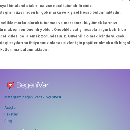
syal bir alanda tabiri caizse nasıl tutunabilirsiniz.
stagram üzerinden birçok marka ve kişisel hesap bulunmaktadır.
celikle marka olarak tutunmak ve markanızı büyütmek karınızı
tırmak için en önemli yoldur. Öncelikle satış hesapları için belirli bir
def kitlesi belirlemek zorundasınız. Güvenilir olmak içinde yüksek
kipçi sayılarına ihtiyacınız olacak sizler için popüler olmak adlı birço
ketlerimiz bulunmaktadır.
instagram beğeni ve takipçi sitesi
Araçlar
Paketler
Blog