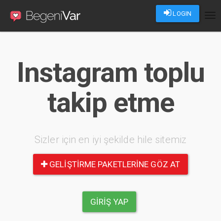
LOGIN
Tog
nav
Instagram toplu
takip etme
Sizler için en iyi şekilde hile sitemiz
GELIŞTIRME PAKETLERINE GÖZ AT
GIRIŞ YAP