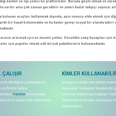
dığı kaliteli ve ilgi çekici bir platformdur. Burada güçlü olmak ve süre
lu vardır ama çok zaman gerektirir ve yeteri kadar takipçi sayınızı a
 bulunan araçları kullanmak dışında, aynı sonucu elde etmek için diğe
rklı bir hayat bulunmakta ve bu kadar genişi sosyal bir alanda tabiri c
maktadır.
nızı artırmak için en önemli yoldur. Öncelikle satış hesapları için bel
sizler için popüler olmak adlı birçok paketlerimiz bulunmaktadır.
 ÇALIŞIR
KIMLER KULLANABILI
niz ile dilediğiniz paylaşımınıza
Instagram üyeliği olan herkes siste
 profilinize takipçi
kullanabilir. Instagram hesabınızla g
lirsiniz.
Paketler
bölümünden
ve hemen kullanmaya başlayın. Kull
tlar ile bir paket satın alabilirsiniz.
ücretsizdir. Kredi satın almadıkça hi
ödemezsiniz.