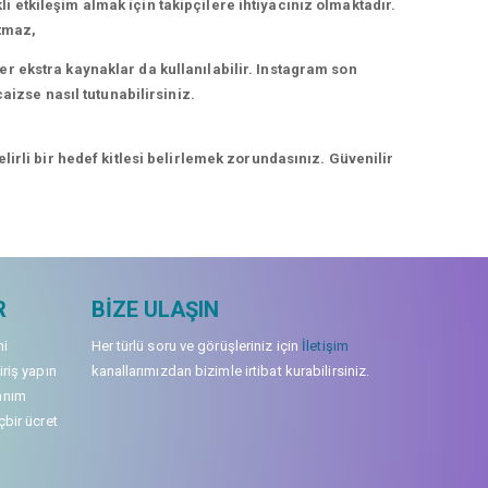
kli etkileşim almak için takipçilere ihtiyacınız olmaktadır.
rtmaz,
r ekstra kaynaklar da kullanılabilir. Instagram son
aizse nasıl tutunabilirsiniz.
irli bir hedef kitlesi belirlemek zorundasınız. Güvenilir
R
BIZE ULAŞIN
mi
Her türlü soru ve görüşleriniz için
İletişim
iriş yapın
kanallarımızdan bizimle irtibat kurabilirsiniz.
anım
çbir ücret