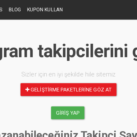
S
BLOG
KUPON KULLAN
gram takipcilerini
Sizler için en iyi şekilde hile sitemiz
GELIŞTIRME PAKETLERINE GÖZ AT
GIRIŞ YAP
zanabileceğiniz Takipçi Say