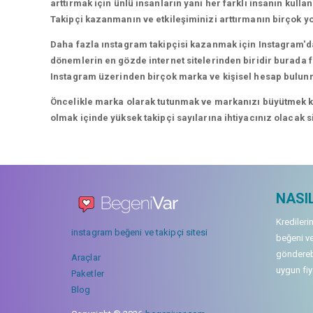
arttırmak için ünlü insanların yani her farklı insanın kullan
Takipçi kazanmanın ve etkileşiminizi arttırmanın birçok yo
Daha fazla ınstagram takipçisi kazanmak için Instagram'da
dönemlerin en gözde internet sitelerinden biridir burada fa
Instagram üzerinden birçok marka ve kişisel hesap bulun
Öncelikle marka olarak tutunmak ve markanızı büyütmek karı
olmak içinde yüksek takipçi sayılarına ihtiyacınız olacak 
NASIL
Kredileri
instagram beğeni ve takipçi sitesi
beğeni ve
gönderebi
Araçlar
uygun fiya
Paketler
Blog