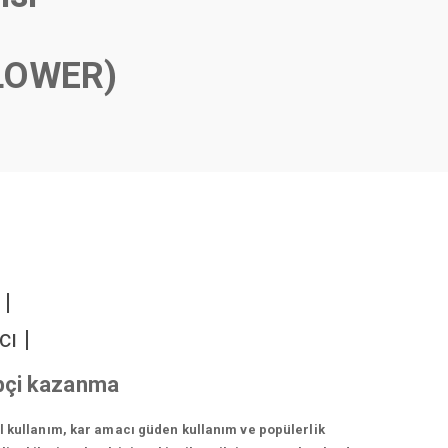
LOWER)
r
|
cı
|
ipçi kazanma
el kullanım, kar amacı güden kullanım ve popülerlik