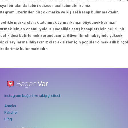
syal bir alanda tabiri caizse nasıl tutunabilirsiniz.
stagram üzerinden birçok marka ve kişisel hesap bulunmaktadır.
celikle marka olarak tutunmak ve markanızı büyütmek karınızı
tırmak için en önemli yoldur. Öncelikle satış hesapları için belirli bir
def kitlesi belirlemek zorundasınız. Güvenilir olmak içinde yüksek
kipçi sayılarına ihtiyacınız olacak sizler için popüler olmak adlı birço
ketlerimiz bulunmaktadır.
instagram beğeni ve takipçi sitesi
Araçlar
Paketler
Blog