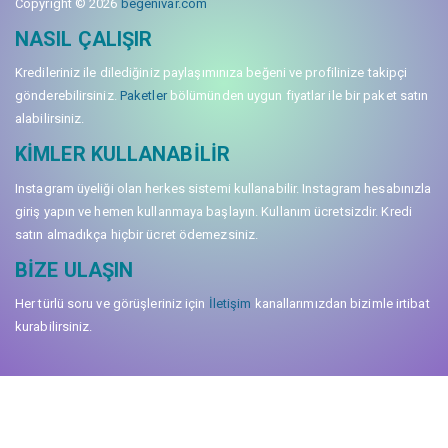
Copyright © 2026
begenivar.com
NASIL ÇALIŞIR
Kredileriniz ile dilediğiniz paylaşımınıza beğeni ve profilinize takipçi
gönderebilirsiniz.
Paketler
bölümünden uygun fiyatlar ile bir paket satın
alabilirsiniz.
KIMLER KULLANABILIR
Instagram üyeliği olan herkes sistemi kullanabilir. Instagram hesabınızla
giriş yapın ve hemen kullanmaya başlayın. Kullanım ücretsizdir. Kredi
satın almadıkça hiçbir ücret ödemezsiniz.
BIZE ULAŞIN
Her türlü soru ve görüşleriniz için
İletişim
kanallarımızdan bizimle irtibat
kurabilirsiniz.