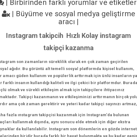
|
Birbirinden farklı yorumlar ve etiketle
|
Büyüme ve sosyal medya geliştirme
aracı
|
Instagram takipcih Hızlı Kolay instagram
takipçi kazanma
stagram son zamanların süreklilik olarak en çok zaman geçirilen
syal ağıdır. Bu görüntü alt temelli sosyal platformda kişisel kullanım,
r amacı güden kullanım ve popülerlik arttırmak için ünlü insanların y
r farklı insanın kullandığı kaliteli ve ilgi çekici bir platformdur. Burad
çlü olmak ve sürekli etkileşim almak için takipçilere ihtiyacınız
maktadır. Takipçi kazanmanın ve etkileşiminizi arttırmanın birçok yol
rdır ama çok zaman gerektirir ve yeteri kadar takipçi sayınızı artmaz
ha fazla ınstagram takipçisi kazanmak için Instagram'da bulunan
açları kullanmak dışında, aynı sonucu elde etmek için diğer ekstra
ynaklar da kullanılabilir. Instagram son dönemlerin en gözde internet
telerinden biridir burada farklı bir hayat bulunmakta ve bu kadar geni