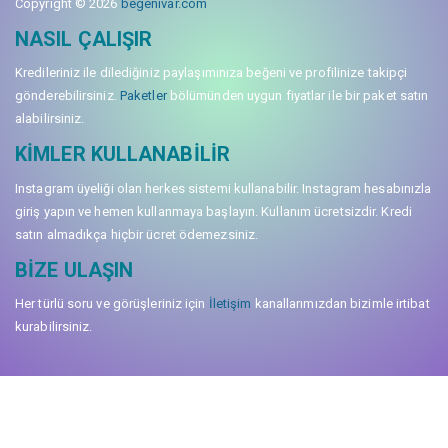
Copyright © 2026
begenivar.com
NASIL ÇALIŞIR
Kredileriniz ile dilediğiniz paylaşımınıza beğeni ve profilinize takipçi
gönderebilirsiniz.
Paketler
bölümünden uygun fiyatlar ile bir paket satın
alabilirsiniz.
KIMLER KULLANABILIR
Instagram üyeliği olan herkes sistemi kullanabilir. Instagram hesabınızla
giriş yapın ve hemen kullanmaya başlayın. Kullanım ücretsizdir. Kredi
satın almadıkça hiçbir ücret ödemezsiniz.
BIZE ULAŞIN
Her türlü soru ve görüşleriniz için
İletişim
kanallarımızdan bizimle irtibat
kurabilirsiniz.