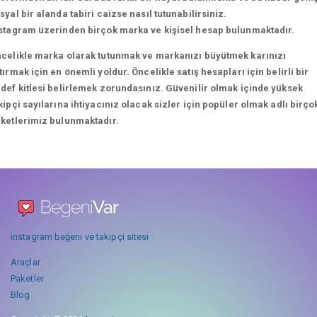
syal bir alanda tabiri caizse nasıl tutunabilirsiniz.
stagram üzerinden birçok marka ve kişisel hesap bulunmaktadır.
celikle marka olarak tutunmak ve markanızı büyütmek karınızı
tırmak için en önemli yoldur. Öncelikle satış hesapları için belirli bir
def kitlesi belirlemek zorundasınız. Güvenilir olmak içinde yüksek
kipçi sayılarına ihtiyacınız olacak sizler için popüler olmak adlı birço
ketlerimiz bulunmaktadır.
instagram beğeni ve takipçi sitesi
Araçlar
Paketler
Blog