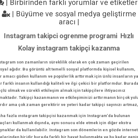
|
Birbirinden farklı yorumlar ve etiketle
|
Büyüme ve sosyal medya geliştirme
aracı
|
Instagram takipci ogrenme programi Hızlı
Kolay instagram takipçi kazanma
stagram son zamanların süreklilik olarak en çok zaman geçirilen
syal ağıdır. Bu görüntü alt temelli sosyal platformda kişisel kullanım,
r amacı güden kullanım ve popülerlik arttırmak için ünlü insanların y
r farklı insanın kullandığı kaliteli ve ilgi çekici bir platformdur. Burad
çlü olmak ve sürekli etkileşim almak için takipçilere ihtiyacınız
maktadır. Takipçi kazanmanın ve etkileşiminizi arttırmanın birçok yol
rdır ama çok zaman gerektirir ve yeteri kadar takipçi sayınızı artmaz
ha fazla ınstagram takipçisi kazanmak için Instagram'da bulunan
açları kullanmak dışında, aynı sonucu elde etmek için diğer ekstra
ynaklar da kullanılabilir. Instagram son dönemlerin en gözde internet
telerinden biridir burada farklı bir hayat bulunmakta ve bu kadar geni