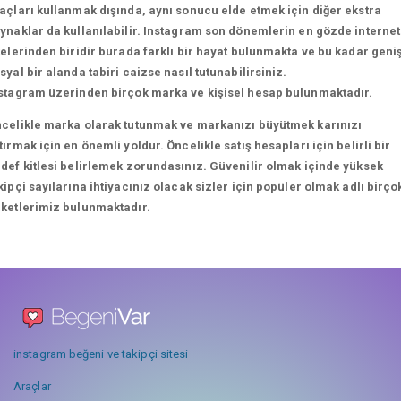
açları kullanmak dışında, aynı sonucu elde etmek için diğer ekstra
ynaklar da kullanılabilir. Instagram son dönemlerin en gözde internet
telerinden biridir burada farklı bir hayat bulunmakta ve bu kadar geni
syal bir alanda tabiri caizse nasıl tutunabilirsiniz.
stagram üzerinden birçok marka ve kişisel hesap bulunmaktadır.
celikle marka olarak tutunmak ve markanızı büyütmek karınızı
tırmak için en önemli yoldur. Öncelikle satış hesapları için belirli bir
def kitlesi belirlemek zorundasınız. Güvenilir olmak içinde yüksek
kipçi sayılarına ihtiyacınız olacak sizler için popüler olmak adlı birço
ketlerimiz bulunmaktadır.
instagram beğeni ve takipçi sitesi
Araçlar