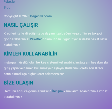
Paketler
Blog
Copyright © 2026
begenivar.com
NASIL ÇALIŞIR
Kredileriniz ile dilediğiniz paylaşımınıza beğeni ve profilinize takipçi
gönderebilirsiniz.
Paketler
bölümünden uygun fiyatlar ile bir paket satın
alabilirsiniz.
KIMLER KULLANABILIR
Instagram üyeliği olan herkes sistemi kullanabilir. Instagram hesabınızla
giriş yapın ve hemen kullanmaya başlayın. Kullanım ücretsizdir. Kredi
satın almadıkça hiçbir ücret ödemezsiniz.
BIZE ULAŞIN
Her türlü soru ve görüşleriniz için
İletişim
kanallarımızdan bizimle irtibat
kurabilirsiniz.