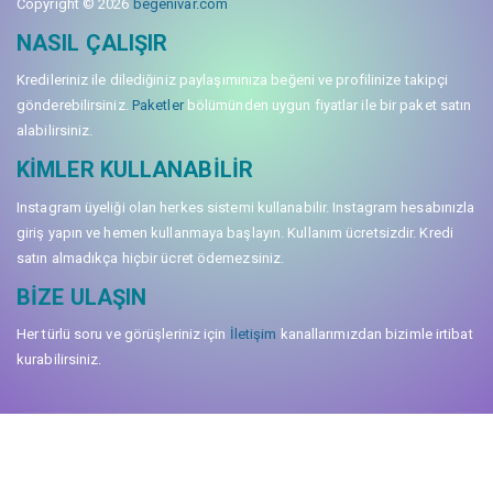
Copyright © 2026
begenivar.com
NASIL ÇALIŞIR
Kredileriniz ile dilediğiniz paylaşımınıza beğeni ve profilinize takipçi
gönderebilirsiniz.
Paketler
bölümünden uygun fiyatlar ile bir paket satın
alabilirsiniz.
KIMLER KULLANABILIR
Instagram üyeliği olan herkes sistemi kullanabilir. Instagram hesabınızla
giriş yapın ve hemen kullanmaya başlayın. Kullanım ücretsizdir. Kredi
satın almadıkça hiçbir ücret ödemezsiniz.
BIZE ULAŞIN
Her türlü soru ve görüşleriniz için
İletişim
kanallarımızdan bizimle irtibat
kurabilirsiniz.