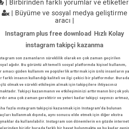
|
Birbirinden farklı yorumlar ve etiketle
|
Büyüme ve sosyal medya geliştirme
aracı
|
Instagram plus free download Hızlı Kolay
instagram takipçi kazanma
stagram son zamanların süreklilik olarak en çok zaman geçirilen
syal ağıdır. Bu görüntü alt temelli sosyal platformda kişisel kullanım,
r amacı güden kullanım ve popülerlik arttırmak için ünlü insanların y
r farklı insanın kullandığı kaliteli ve ilgi çekici bir platformdur. Burad
çlü olmak ve sürekli etkileşim almak için takipçilere ihtiyacınız
maktadır. Takipçi kazanmanın ve etkileşiminizi arttırmanın birçok yol
rdır ama çok zaman gerektirir ve yeteri kadar takipçi sayınızı artmaz
ha fazla ınstagram takipçisi kazanmak için Instagram'da bulunan
açları kullanmak dışında, aynı sonucu elde etmek için diğer ekstra
ynaklar da kullanılabilir. Instagram son dönemlerin en gözde internet
telerinden biridir burada farklı bir hayat bulunmakta ve bu kadar geni