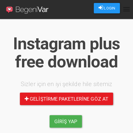
LOGIN
Tog
nav
Instagram plus
free download
Sizler için en iyi şekilde hile sitemiz
GELIŞTIRME PAKETLERINE GÖZ AT
GIRIŞ YAP