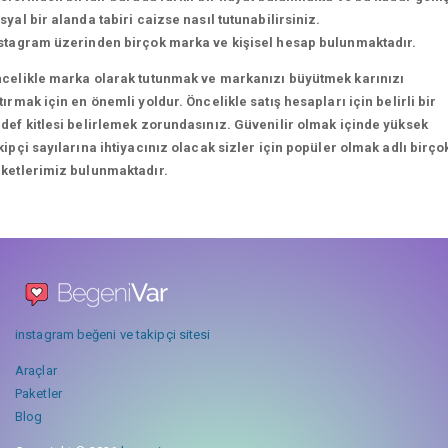
syal bir alanda tabiri caizse nasıl tutunabilirsiniz.
stagram üzerinden birçok marka ve kişisel hesap bulunmaktadır.
celikle marka olarak tutunmak ve markanızı büyütmek karınızı
tırmak için en önemli yoldur. Öncelikle satış hesapları için belirli bir
def kitlesi belirlemek zorundasınız. Güvenilir olmak içinde yüksek
kipçi sayılarına ihtiyacınız olacak sizler için popüler olmak adlı birço
ketlerimiz bulunmaktadır.
instagram beğeni ve takipçi sitesi
Araçlar
Paketler
Blog