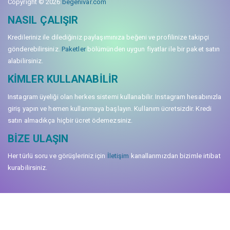
Copyright © 2026
begenivar.com
NASIL ÇALIŞIR
Kredileriniz ile dilediğiniz paylaşımınıza beğeni ve profilinize takipçi
gönderebilirsiniz.
Paketler
bölümünden uygun fiyatlar ile bir paket satın
alabilirsiniz.
KIMLER KULLANABILIR
Instagram üyeliği olan herkes sistemi kullanabilir. Instagram hesabınızla
giriş yapın ve hemen kullanmaya başlayın. Kullanım ücretsizdir. Kredi
satın almadıkça hiçbir ücret ödemezsiniz.
BIZE ULAŞIN
Her türlü soru ve görüşleriniz için
İletişim
kanallarımızdan bizimle irtibat
kurabilirsiniz.