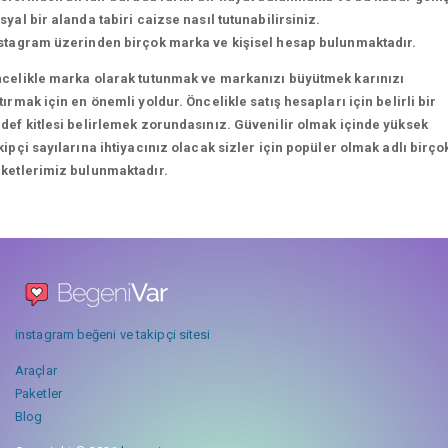
syal bir alanda tabiri caizse nasıl tutunabilirsiniz.
stagram üzerinden birçok marka ve kişisel hesap bulunmaktadır.
celikle marka olarak tutunmak ve markanızı büyütmek karınızı
tırmak için en önemli yoldur. Öncelikle satış hesapları için belirli bir
def kitlesi belirlemek zorundasınız. Güvenilir olmak içinde yüksek
kipçi sayılarına ihtiyacınız olacak sizler için popüler olmak adlı birço
ketlerimiz bulunmaktadır.
instagram beğeni ve takipçi sitesi
Araçlar
Paketler
Blog