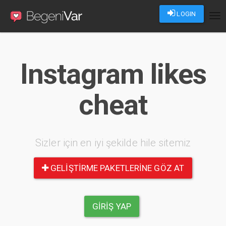
LOGIN
Tog
nav
Instagram likes
cheat
Sizler için en iyi şekilde hile sitemiz
GELIŞTIRME PAKETLERINE GÖZ AT
GIRIŞ YAP