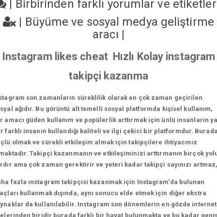
|
Birbirinden farklı yorumlar ve etiketle
|
Büyüme ve sosyal medya geliştirme
aracı
|
Instagram likes cheat Hızlı Kolay instagram
takipçi kazanma
stagram son zamanların süreklilik olarak en çok zaman geçirilen
syal ağıdır. Bu görüntü alt temelli sosyal platformda kişisel kullanım,
r amacı güden kullanım ve popülerlik arttırmak için ünlü insanların y
r farklı insanın kullandığı kaliteli ve ilgi çekici bir platformdur. Burad
çlü olmak ve sürekli etkileşim almak için takipçilere ihtiyacınız
maktadır. Takipçi kazanmanın ve etkileşiminizi arttırmanın birçok yol
rdır ama çok zaman gerektirir ve yeteri kadar takipçi sayınızı artmaz
ha fazla ınstagram takipçisi kazanmak için Instagram'da bulunan
açları kullanmak dışında, aynı sonucu elde etmek için diğer ekstra
ynaklar da kullanılabilir. Instagram son dönemlerin en gözde internet
telerinden biridir burada farklı bir hayat bulunmakta ve bu kadar geni