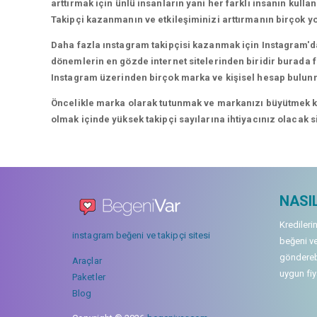
arttırmak için ünlü insanların yani her farklı insanın kullan
Takipçi kazanmanın ve etkileşiminizi arttırmanın birçok yo
Daha fazla ınstagram takipçisi kazanmak için Instagram'da
dönemlerin en gözde internet sitelerinden biridir burada fa
Instagram üzerinden birçok marka ve kişisel hesap bulun
Öncelikle marka olarak tutunmak ve markanızı büyütmek karı
olmak içinde yüksek takipçi sayılarına ihtiyacınız olacak 
NASIL
Kredileri
instagram beğeni ve takipçi sitesi
beğeni ve
gönderebi
Araçlar
uygun fiya
Paketler
Blog