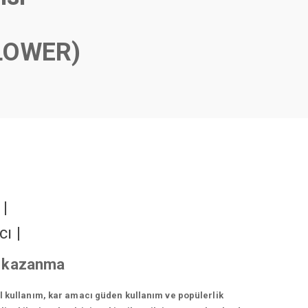
LOWER)
r
|
cı
|
çi kazanma
el kullanım, kar amacı güden kullanım ve popülerlik