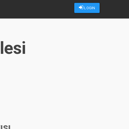
LOGIN
lesi
ısı