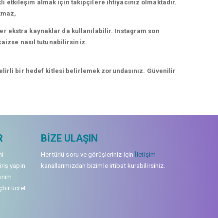
kli etkileşim almak için takipçilere ihtiyacınız olmaktadır.
rtmaz,
r ekstra kaynaklar da kullanılabilir. Instagram son
aizse nasıl tutunabilirsiniz.
irli bir hedef kitlesi belirlemek zorundasınız. Güvenilir
R
BIZE ULAŞIN
mi
Her türlü soru ve görüşleriniz için
İletişim
iriş yapın
kanallarımızdan bizimle irtibat kurabilirsiniz.
anım
çbir ücret