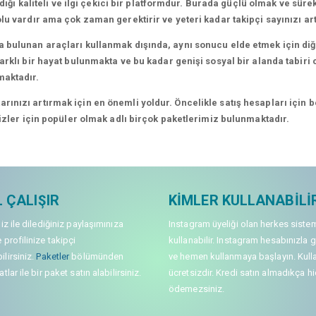
dığı kaliteli ve ilgi çekici bir platformdur. Burada güçlü olmak ve süre
lu vardır ama çok zaman gerektirir ve yeteri kadar takipçi sayınızı a
 bulunan araçları kullanmak dışında, aynı sonucu elde etmek için diğe
rklı bir hayat bulunmakta ve bu kadar genişi sosyal bir alanda tabiri c
maktadır.
nızı artırmak için en önemli yoldur. Öncelikle satış hesapları için bel
sizler için popüler olmak adlı birçok paketlerimiz bulunmaktadır.
 ÇALIŞIR
KIMLER KULLANABILI
niz ile dilediğiniz paylaşımınıza
Instagram üyeliği olan herkes siste
 profilinize takipçi
kullanabilir. Instagram hesabınızla g
lirsiniz.
Paketler
bölümünden
ve hemen kullanmaya başlayın. Kull
tlar ile bir paket satın alabilirsiniz.
ücretsizdir. Kredi satın almadıkça hi
ödemezsiniz.