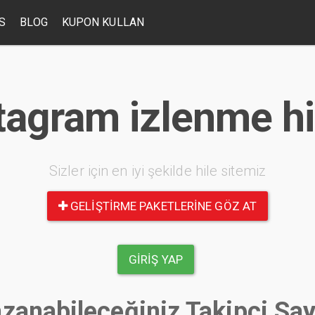
S
BLOG
KUPON KULLAN
tagram izlenme hi
Sizler için en iyi şekilde hile sitemiz
GELIŞTIRME PAKETLERINE GÖZ AT
GIRIŞ YAP
zanabileceğiniz Takipçi Say