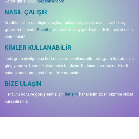
Copyright © 2026
begenivar.com
NASIL ÇALIŞIR
Kredileriniz ile dilediğiniz paylaşımınıza beğeni ve profilinize takipçi
gönderebilirsiniz.
Paketler
bölümünden uygun fiyatlar ile bir paket satın
alabilirsiniz.
KIMLER KULLANABILIR
Instagram üyeliği olan herkes sistemi kullanabilir. Instagram hesabınızla
giriş yapın ve hemen kullanmaya başlayın. Kullanım ücretsizdir. Kredi
satın almadıkça hiçbir ücret ödemezsiniz.
BIZE ULAŞIN
Her türlü soru ve görüşleriniz için
İletişim
kanallarımızdan bizimle irtibat
kurabilirsiniz.