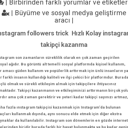
|
Birbirinden farklı yorumlar ve etiketle
|
Büyüme ve sosyal medya geliştirme
aracı
|
nstagram followers trick Hızlı Kolay instagr
takipçi kazanma
stagram son zamanların süreklilik olarak en çok zaman geçirilen
syal ağıdır. Bu görüntü alt temelli sosyal platformda kişisel kullanım,
r amacı güden kullanım ve popülerlik arttırmak için ünlü insanların y
r farklı insanın kullandığı kaliteli ve ilgi çekici bir platformdur. Burad
çlü olmak ve sürekli etkileşim almak için takipçilere ihtiyacınız
maktadır. Takipçi kazanmanın ve etkileşiminizi arttırmanın birçok yol
rdır ama çok zaman gerektirir ve yeteri kadar takipçi sayınızı artmaz
ha fazla ınstagram takipçisi kazanmak için Instagram'da bulunan
açları kullanmak dışında, aynı sonucu elde etmek için diğer ekstra
ynaklar da kullanılabilir. Instagram son dönemlerin en gözde internet
telerinden biridir burada farklı bir hayat bulunmakta ve bu kadar geni