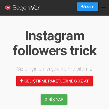
LOGIN
Tog
nav
Instagram
followers trick
Sizler için en iyi şekilde hile sitemiz
GELIŞTIRME PAKETLERINE GÖZ AT
GIRIŞ YAP