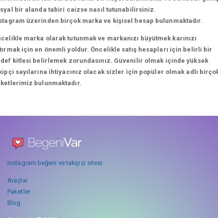
syal bir alanda tabiri caizse nasıl tutunabilirsiniz.
stagram üzerinden birçok marka ve kişisel hesap bulunmaktadır.
celikle marka olarak tutunmak ve markanızı büyütmek karınızı
tırmak için en önemli yoldur. Öncelikle satış hesapları için belirli bir
def kitlesi belirlemek zorundasınız. Güvenilir olmak içinde yüksek
kipçi sayılarına ihtiyacınız olacak sizler için popüler olmak adlı birço
ketlerimiz bulunmaktadır.
instagram beğeni ve takipçi sitesi
Araçlar
Paketler
Blog