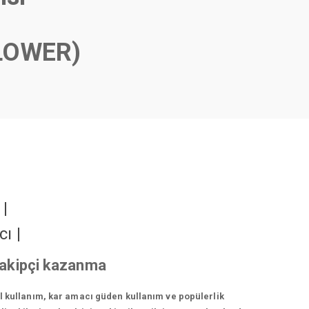
LOWER)
r
|
cı
|
 takipçi kazanma
el kullanım, kar amacı güden kullanım ve popülerlik