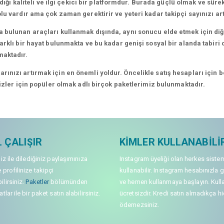
dığı kaliteli ve ilgi çekici bir platformdur. Burada güçlü olmak ve süre
lu vardır ama çok zaman gerektirir ve yeteri kadar takipçi sayınızı a
 bulunan araçları kullanmak dışında, aynı sonucu elde etmek için diğe
rklı bir hayat bulunmakta ve bu kadar genişi sosyal bir alanda tabiri c
maktadır.
nızı artırmak için en önemli yoldur. Öncelikle satış hesapları için bel
sizler için popüler olmak adlı birçok paketlerimiz bulunmaktadır.
 ÇALIŞIR
KIMLER KULLANABILI
niz ile dilediğiniz paylaşımınıza
Instagram üyeliği olan herkes siste
 profilinize takipçi
kullanabilir. Instagram hesabınızla g
lirsiniz.
Paketler
bölümünden
ve hemen kullanmaya başlayın. Kull
tlar ile bir paket satın alabilirsiniz.
ücretsizdir. Kredi satın almadıkça hi
ödemezsiniz.