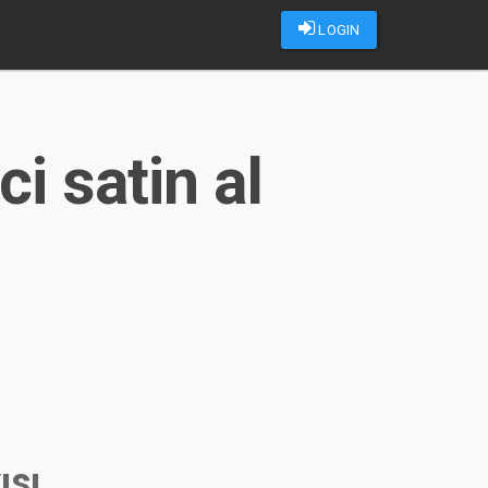
LOGIN
i satin al
ısı