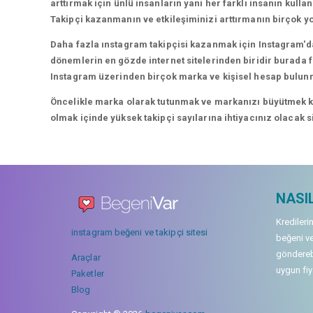
arttırmak için ünlü insanların yani her farklı insanın kullan
Takipçi kazanmanın ve etkileşiminizi arttırmanın birçok yo
Daha fazla ınstagram takipçisi kazanmak için Instagram'da
dönemlerin en gözde internet sitelerinden biridir burada fa
Instagram üzerinden birçok marka ve kişisel hesap bulun
Öncelikle marka olarak tutunmak ve markanızı büyütmek karı
olmak içinde yüksek takipçi sayılarına ihtiyacınız olacak 
NASIL
Kredileri
instagram beğeni ve takipçi sitesi
beğeni ve
gönderebi
Araçlar
uygun fiya
Paketler
Blog