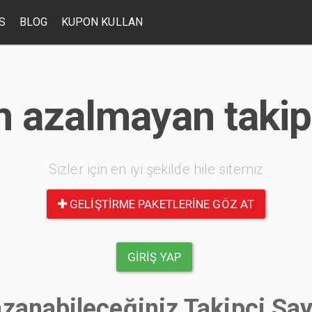
S
BLOG
KUPON KULLAN
 azalmayan takipc
Sizler için en iyi şekilde hile sitemiz
GELIŞTIRME PAKETLERINE GÖZ AT
GIRIŞ YAP
zanabileceğiniz Takipçi Say