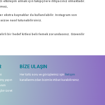
kli etkileşim almak için takipçilere ihtiyacınız olmaktadır.
rtmaz,
r ekstra kaynaklar da kullanılabilir. Instagram son
aizse nasıl tutunabilirsiniz.
irli bir hedef kitlesi belirlemek zorundasınız. Güvenilir
R
BIZE ULAŞIN
mi
Her türlü soru ve görüşleriniz için
İletişim
iriş yapın
kanallarımızdan bizimle irtibat kurabilirsiniz.
anım
çbir ücret