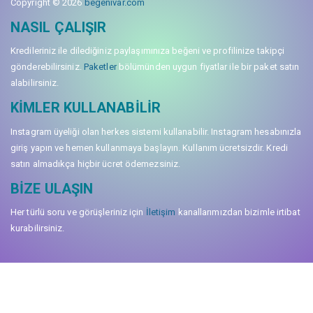
Copyright © 2026
begenivar.com
NASIL ÇALIŞIR
Kredileriniz ile dilediğiniz paylaşımınıza beğeni ve profilinize takipçi
gönderebilirsiniz.
Paketler
bölümünden uygun fiyatlar ile bir paket satın
alabilirsiniz.
KIMLER KULLANABILIR
Instagram üyeliği olan herkes sistemi kullanabilir. Instagram hesabınızla
giriş yapın ve hemen kullanmaya başlayın. Kullanım ücretsizdir. Kredi
satın almadıkça hiçbir ücret ödemezsiniz.
BIZE ULAŞIN
Her türlü soru ve görüşleriniz için
İletişim
kanallarımızdan bizimle irtibat
kurabilirsiniz.