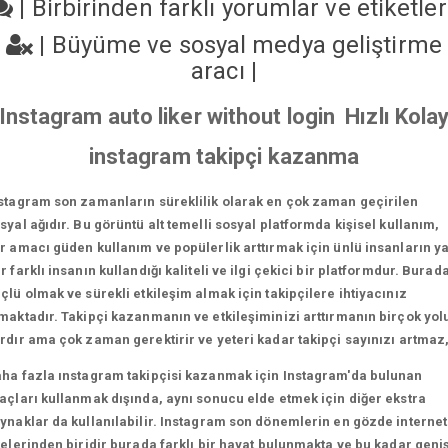
|
Birbirinden farklı yorumlar ve etiketle
|
Büyüme ve sosyal medya geliştirme
aracı
|
Instagram auto liker without login Hızlı Kola
instagram takipçi kazanma
stagram son zamanların süreklilik olarak en çok zaman geçirilen
syal ağıdır. Bu görüntü alt temelli sosyal platformda kişisel kullanım,
r amacı güden kullanım ve popülerlik arttırmak için ünlü insanların y
r farklı insanın kullandığı kaliteli ve ilgi çekici bir platformdur. Burad
çlü olmak ve sürekli etkileşim almak için takipçilere ihtiyacınız
maktadır. Takipçi kazanmanın ve etkileşiminizi arttırmanın birçok yol
rdır ama çok zaman gerektirir ve yeteri kadar takipçi sayınızı artmaz
ha fazla ınstagram takipçisi kazanmak için Instagram'da bulunan
açları kullanmak dışında, aynı sonucu elde etmek için diğer ekstra
ynaklar da kullanılabilir. Instagram son dönemlerin en gözde internet
telerinden biridir burada farklı bir hayat bulunmakta ve bu kadar geni