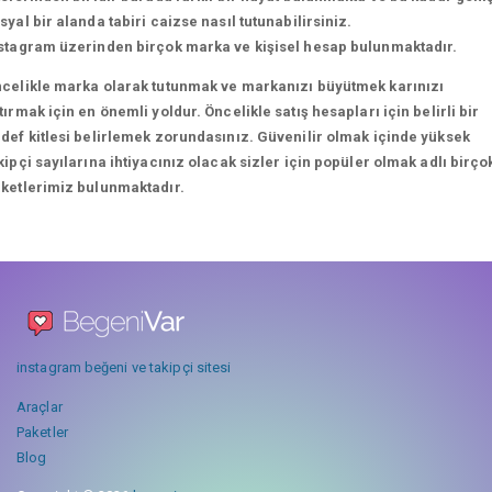
syal bir alanda tabiri caizse nasıl tutunabilirsiniz.
stagram üzerinden birçok marka ve kişisel hesap bulunmaktadır.
celikle marka olarak tutunmak ve markanızı büyütmek karınızı
tırmak için en önemli yoldur. Öncelikle satış hesapları için belirli bir
def kitlesi belirlemek zorundasınız. Güvenilir olmak içinde yüksek
kipçi sayılarına ihtiyacınız olacak sizler için popüler olmak adlı birço
ketlerimiz bulunmaktadır.
instagram beğeni ve takipçi sitesi
Araçlar
Paketler
Blog