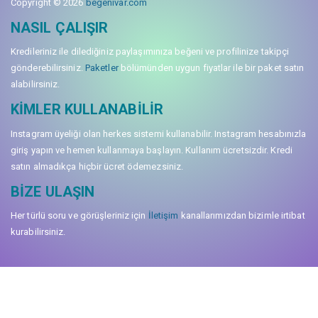
Copyright © 2026
begenivar.com
NASIL ÇALIŞIR
Kredileriniz ile dilediğiniz paylaşımınıza beğeni ve profilinize takipçi
gönderebilirsiniz.
Paketler
bölümünden uygun fiyatlar ile bir paket satın
alabilirsiniz.
KIMLER KULLANABILIR
Instagram üyeliği olan herkes sistemi kullanabilir. Instagram hesabınızla
giriş yapın ve hemen kullanmaya başlayın. Kullanım ücretsizdir. Kredi
satın almadıkça hiçbir ücret ödemezsiniz.
BIZE ULAŞIN
Her türlü soru ve görüşleriniz için
İletişim
kanallarımızdan bizimle irtibat
kurabilirsiniz.