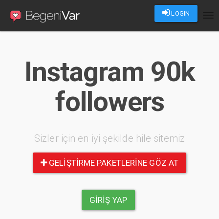
LOGIN
Tog
nav
Instagram 90k
followers
Sizler için en iyi şekilde hile sitemiz
GELIŞTIRME PAKETLERINE GÖZ AT
GIRIŞ YAP