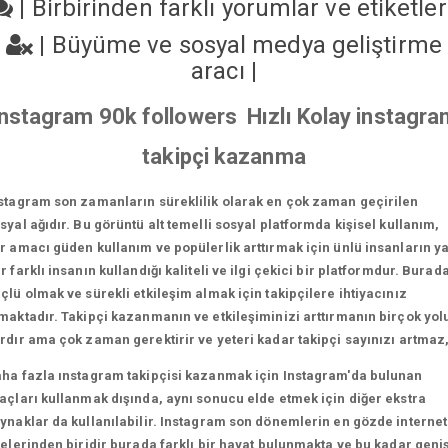
|
Birbirinden farklı yorumlar ve etiketle
|
Büyüme ve sosyal medya geliştirme
aracı
|
Instagram 90k followers Hızlı Kolay instagra
takipçi kazanma
stagram son zamanların süreklilik olarak en çok zaman geçirilen
syal ağıdır. Bu görüntü alt temelli sosyal platformda kişisel kullanım,
r amacı güden kullanım ve popülerlik arttırmak için ünlü insanların y
r farklı insanın kullandığı kaliteli ve ilgi çekici bir platformdur. Burad
çlü olmak ve sürekli etkileşim almak için takipçilere ihtiyacınız
maktadır. Takipçi kazanmanın ve etkileşiminizi arttırmanın birçok yol
rdır ama çok zaman gerektirir ve yeteri kadar takipçi sayınızı artmaz
ha fazla ınstagram takipçisi kazanmak için Instagram'da bulunan
açları kullanmak dışında, aynı sonucu elde etmek için diğer ekstra
ynaklar da kullanılabilir. Instagram son dönemlerin en gözde internet
telerinden biridir burada farklı bir hayat bulunmakta ve bu kadar geni