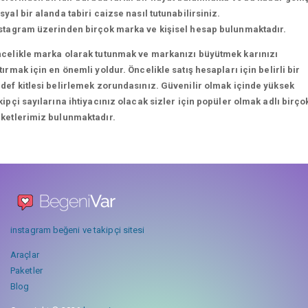
syal bir alanda tabiri caizse nasıl tutunabilirsiniz.
stagram üzerinden birçok marka ve kişisel hesap bulunmaktadır.
celikle marka olarak tutunmak ve markanızı büyütmek karınızı
tırmak için en önemli yoldur. Öncelikle satış hesapları için belirli bir
def kitlesi belirlemek zorundasınız. Güvenilir olmak içinde yüksek
kipçi sayılarına ihtiyacınız olacak sizler için popüler olmak adlı birço
ketlerimiz bulunmaktadır.
instagram beğeni ve takipçi sitesi
Araçlar
Paketler
Blog