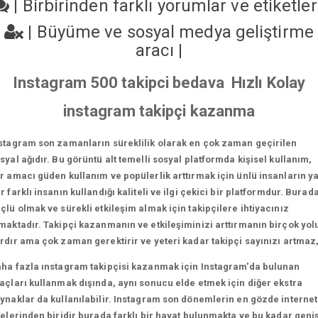
|
Birbirinden farklı yorumlar ve etiketle
|
Büyüme ve sosyal medya geliştirme
aracı
|
Instagram 500 takipci bedava Hızlı Kolay
instagram takipçi kazanma
stagram son zamanların süreklilik olarak en çok zaman geçirilen
syal ağıdır. Bu görüntü alt temelli sosyal platformda kişisel kullanım,
r amacı güden kullanım ve popülerlik arttırmak için ünlü insanların y
r farklı insanın kullandığı kaliteli ve ilgi çekici bir platformdur. Burad
çlü olmak ve sürekli etkileşim almak için takipçilere ihtiyacınız
maktadır. Takipçi kazanmanın ve etkileşiminizi arttırmanın birçok yol
rdır ama çok zaman gerektirir ve yeteri kadar takipçi sayınızı artmaz
ha fazla ınstagram takipçisi kazanmak için Instagram'da bulunan
açları kullanmak dışında, aynı sonucu elde etmek için diğer ekstra
ynaklar da kullanılabilir. Instagram son dönemlerin en gözde internet
telerinden biridir burada farklı bir hayat bulunmakta ve bu kadar geni