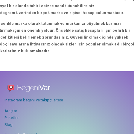
syal bir alanda tabiri caizse nasıl tutunabilirsiniz.
stagram üzerinden birçok marka ve kişisel hesap bulunmaktadır.
celikle marka olarak tutunmak ve markanızı büyütmek karınızı
tırmak için en önemli yoldur. Öncelikle satış hesapları için belirli bir
def kitlesi belirlemek zorundasınız. Güvenilir olmak içinde yüksek
kipçi sayılarına ihtiyacınız olacak sizler için popüler olmak adlı birço
ketlerimiz bulunmaktadır.
instagram beğeni ve takipçi sitesi
Araçlar
Paketler
Blog