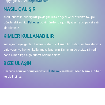
Copyright © 2026
begenivar.com
NASIL ÇALIŞIR
Kredileriniz ile dilediğiniz paylaşımınıza beğeni ve profilinize takipçi
gönderebilirsiniz.
Paketler
bölümünden uygun fiyatlar ile bir paket satın
alabilirsiniz.
KIMLER KULLANABILIR
Instagram üyeliği olan herkes sistemi kullanabilir. Instagram hesabınızla
giriş yapın ve hemen kullanmaya başlayın. Kullanım ücretsizdir. Kredi
satın almadıkça hiçbir ücret ödemezsiniz.
BIZE ULAŞIN
Her türlü soru ve görüşleriniz için
İletişim
kanallarımızdan bizimle irtibat
kurabilirsiniz.