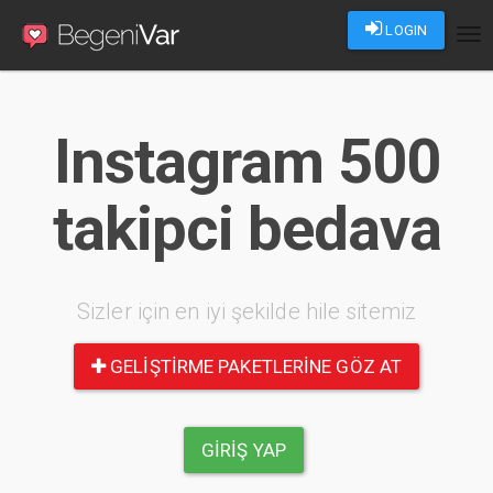
LOGIN
Tog
nav
Instagram 500
takipci bedava
Sizler için en iyi şekilde hile sitemiz
GELIŞTIRME PAKETLERINE GÖZ AT
GIRIŞ YAP