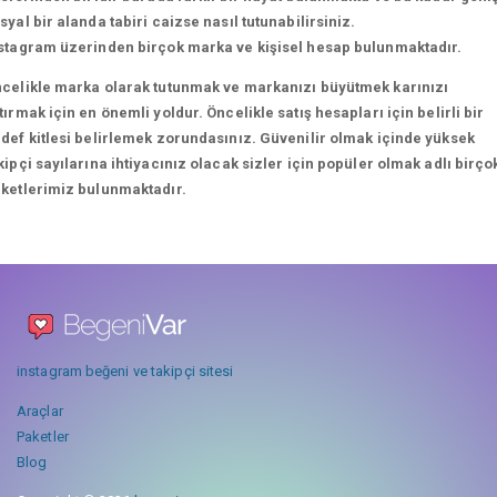
syal bir alanda tabiri caizse nasıl tutunabilirsiniz.
stagram üzerinden birçok marka ve kişisel hesap bulunmaktadır.
celikle marka olarak tutunmak ve markanızı büyütmek karınızı
tırmak için en önemli yoldur. Öncelikle satış hesapları için belirli bir
def kitlesi belirlemek zorundasınız. Güvenilir olmak içinde yüksek
kipçi sayılarına ihtiyacınız olacak sizler için popüler olmak adlı birço
ketlerimiz bulunmaktadır.
instagram beğeni ve takipçi sitesi
Araçlar
Paketler
Blog