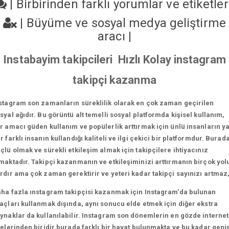
|
Birbirinden farklı yorumlar ve etiketle
|
Büyüme ve sosyal medya geliştirme
aracı
|
Instabayim takipcileri Hızlı Kolay instagram
takipçi kazanma
stagram son zamanların süreklilik olarak en çok zaman geçirilen
syal ağıdır. Bu görüntü alt temelli sosyal platformda kişisel kullanım,
r amacı güden kullanım ve popülerlik arttırmak için ünlü insanların y
r farklı insanın kullandığı kaliteli ve ilgi çekici bir platformdur. Burad
çlü olmak ve sürekli etkileşim almak için takipçilere ihtiyacınız
maktadır. Takipçi kazanmanın ve etkileşiminizi arttırmanın birçok yol
rdır ama çok zaman gerektirir ve yeteri kadar takipçi sayınızı artmaz
ha fazla ınstagram takipçisi kazanmak için Instagram'da bulunan
açları kullanmak dışında, aynı sonucu elde etmek için diğer ekstra
ynaklar da kullanılabilir. Instagram son dönemlerin en gözde internet
telerinden biridir burada farklı bir hayat bulunmakta ve bu kadar geni