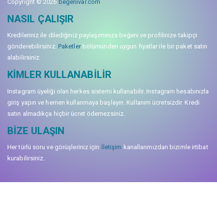
Copyright © 2026
begenivar.com
NASIL ÇALIŞIR
Kredileriniz ile dilediğiniz paylaşımınıza beğeni ve profilinize takipçi
gönderebilirsiniz.
Paketler
bölümünden uygun fiyatlar ile bir paket satın
alabilirsiniz.
KIMLER KULLANABILIR
Instagram üyeliği olan herkes sistemi kullanabilir. Instagram hesabınızla
giriş yapın ve hemen kullanmaya başlayın. Kullanım ücretsizdir. Kredi
satın almadıkça hiçbir ücret ödemezsiniz.
BIZE ULAŞIN
Her türlü soru ve görüşleriniz için
İletişim
kanallarımızdan bizimle irtibat
kurabilirsiniz.