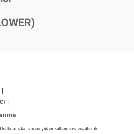
LOWER)
r
|
cı
|
azanma
el kullanım, kar amacı güden kullanım ve popülerlik