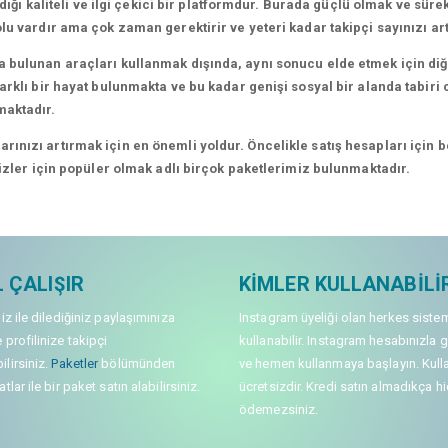
dığı kaliteli ve ilgi çekici bir platformdur. Burada güçlü olmak ve süre
lu vardır ama çok zaman gerektirir ve yeteri kadar takipçi sayınızı a
 bulunan araçları kullanmak dışında, aynı sonucu elde etmek için diğe
rklı bir hayat bulunmakta ve bu kadar genişi sosyal bir alanda tabiri c
maktadır.
nızı artırmak için en önemli yoldur. Öncelikle satış hesapları için bel
sizler için popüler olmak adlı birçok paketlerimiz bulunmaktadır.
 ÇALIŞIR
KIMLER KULLANABILI
niz ile dilediğiniz paylaşımınıza
Instagram üyeliği olan herkes siste
 profilinize takipçi
kullanabilir. Instagram hesabınızla g
lirsiniz.
Paketler
bölümünden
ve hemen kullanmaya başlayın. Kull
tlar ile bir paket satın alabilirsiniz.
ücretsizdir. Kredi satın almadıkça hi
ödemezsiniz.