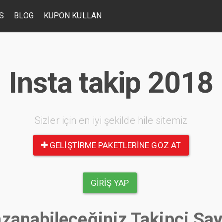
S
BLOG
KUPON KULLAN
Insta takip 2018
Sizler için en iyi şekilde hile sitemiz
GELIŞTIRME PAKETLERINE GÖZ AT
GIRIŞ YAP
zanabileceğiniz Takipçi Say