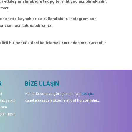
kli etkileşim almak için takipçilere ihtiyacınız olmaktadır.
rtmaz,
r ekstra kaynaklar da kullanılabilir. Instagram son
aizse nasıl tutunabilirsiniz.
irli bir hedef kitlesi belirlemek zorundasınız. Güvenilir
R
BIZE ULAŞIN
mi
Her türlü soru ve görüşleriniz için
İletişim
iriş yapın
kanallarımızdan bizimle irtibat kurabilirsiniz.
anım
çbir ücret