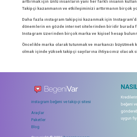
arttırmak için ünlü insanların yani her farklı insanın kullan
Takipçi kazanmanın ve etkileşiminizi arttırmanın birçok yo
Daha fazla ınstagram takipçisi kazanmak için Instagram'da
dönemlerin en gözde internet sitelerinden biridir burada fa
Instagram üzerinden birçok marka ve kişisel hesap bulun
Öncelikle marka olarak tutunmak ve markanızı büyütmek karı
olmak içinde yüksek takipçi sayılarına ihtiyacınız olacak 
NASIL
Kredileri
instagram beğeni ve takipçi sitesi
beğeni ve
gönderebi
Araçlar
uygun fiya
Paketler
Blog