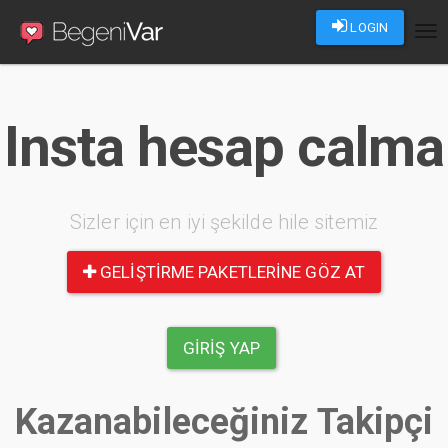
LOGIN
Tog
nav
Insta hesap calma
Sizler için en iyi şekilde hile sitemiz
GELIŞTIRME PAKETLERINE GÖZ AT
GIRIŞ YAP
Kazanabileceğiniz Takipçi