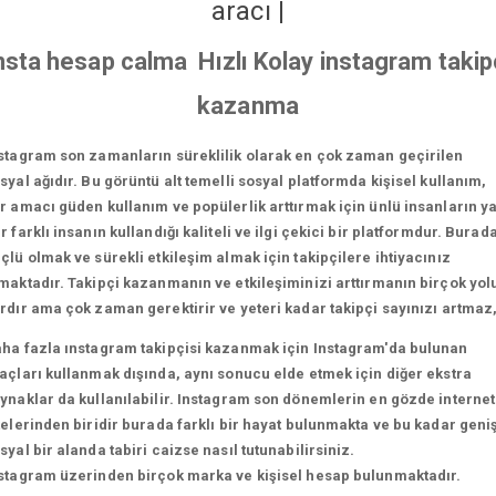
aracı
|
nsta hesap calma Hızlı Kolay instagram takip
kazanma
stagram son zamanların süreklilik olarak en çok zaman geçirilen
syal ağıdır. Bu görüntü alt temelli sosyal platformda kişisel kullanım,
r amacı güden kullanım ve popülerlik arttırmak için ünlü insanların y
r farklı insanın kullandığı kaliteli ve ilgi çekici bir platformdur. Burad
çlü olmak ve sürekli etkileşim almak için takipçilere ihtiyacınız
maktadır. Takipçi kazanmanın ve etkileşiminizi arttırmanın birçok yol
rdır ama çok zaman gerektirir ve yeteri kadar takipçi sayınızı artmaz
ha fazla ınstagram takipçisi kazanmak için Instagram'da bulunan
açları kullanmak dışında, aynı sonucu elde etmek için diğer ekstra
ynaklar da kullanılabilir. Instagram son dönemlerin en gözde internet
telerinden biridir burada farklı bir hayat bulunmakta ve bu kadar geni
syal bir alanda tabiri caizse nasıl tutunabilirsiniz.
stagram üzerinden birçok marka ve kişisel hesap bulunmaktadır.