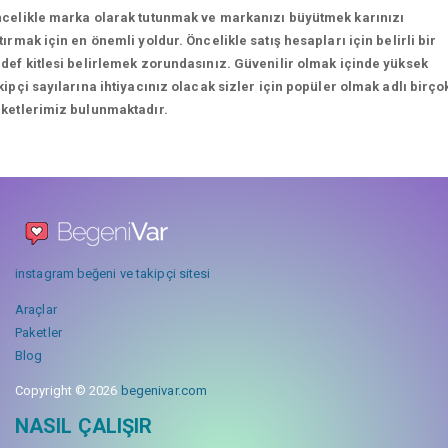
celikle marka olarak tutunmak ve markanızı büyütmek karınızı
tırmak için en önemli yoldur. Öncelikle satış hesapları için belirli bir
def kitlesi belirlemek zorundasınız. Güvenilir olmak içinde yüksek
kipçi sayılarına ihtiyacınız olacak sizler için popüler olmak adlı birço
ketlerimiz bulunmaktadır.
instagram beğeni ve takipçi sitesi
Araçlar
Paketler
Blog
Copyright © 2026
begenivar.com
NASIL ÇALIŞIR