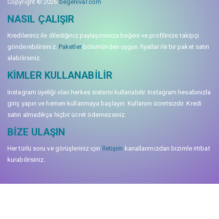
Copyright © 2026
begenivar.com
NASIL ÇALIŞIR
Kredileriniz ile dilediğiniz paylaşımınıza beğeni ve profilinize takipçi
gönderebilirsiniz.
Paketler
bölümünden uygun fiyatlar ile bir paket satın
alabilirsiniz.
KIMLER KULLANABILIR
Instagram üyeliği olan herkes sistemi kullanabilir. Instagram hesabınızla
giriş yapın ve hemen kullanmaya başlayın. Kullanım ücretsizdir. Kredi
satın almadıkça hiçbir ücret ödemezsiniz.
BIZE ULAŞIN
Her türlü soru ve görüşleriniz için
İletişim
kanallarımızdan bizimle irtibat
kurabilirsiniz.