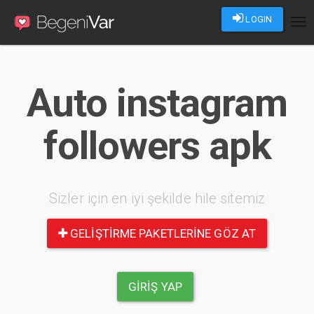
LOGIN
Tog
nav
Auto instagram
followers apk
Sizler için en iyi şekilde hile sitemiz
GELIŞTIRME PAKETLERINE GÖZ AT
GIRIŞ YAP