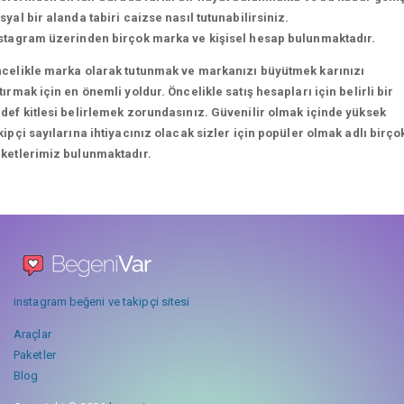
syal bir alanda tabiri caizse nasıl tutunabilirsiniz.
stagram üzerinden birçok marka ve kişisel hesap bulunmaktadır.
celikle marka olarak tutunmak ve markanızı büyütmek karınızı
tırmak için en önemli yoldur. Öncelikle satış hesapları için belirli bir
def kitlesi belirlemek zorundasınız. Güvenilir olmak içinde yüksek
kipçi sayılarına ihtiyacınız olacak sizler için popüler olmak adlı birço
ketlerimiz bulunmaktadır.
instagram beğeni ve takipçi sitesi
Araçlar
Paketler
Blog