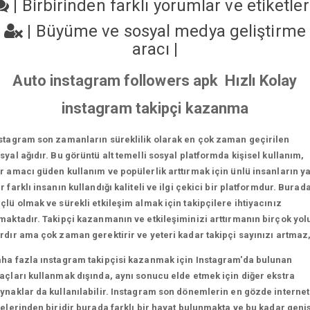
|
Birbirinden farklı yorumlar ve etiketle
|
Büyüme ve sosyal medya geliştirme
aracı
|
Auto instagram followers apk Hızlı Kolay
instagram takipçi kazanma
stagram son zamanların süreklilik olarak en çok zaman geçirilen
syal ağıdır. Bu görüntü alt temelli sosyal platformda kişisel kullanım,
r amacı güden kullanım ve popülerlik arttırmak için ünlü insanların y
r farklı insanın kullandığı kaliteli ve ilgi çekici bir platformdur. Burad
çlü olmak ve sürekli etkileşim almak için takipçilere ihtiyacınız
maktadır. Takipçi kazanmanın ve etkileşiminizi arttırmanın birçok yol
rdır ama çok zaman gerektirir ve yeteri kadar takipçi sayınızı artmaz
ha fazla ınstagram takipçisi kazanmak için Instagram'da bulunan
açları kullanmak dışında, aynı sonucu elde etmek için diğer ekstra
ynaklar da kullanılabilir. Instagram son dönemlerin en gözde internet
telerinden biridir burada farklı bir hayat bulunmakta ve bu kadar geni