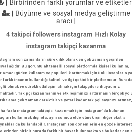
|
Birbirinden farklı yorumlar ve etiketle
|
Büyüme ve sosyal medya geliştirme
aracı
|
4 takipci followers instagram Hızlı Kolay
instagram takipçi kazanma
stagram son zamanların süreklilik olarak en çok zaman geçirilen
syal ağıdır. Bu görüntü alt temelli sosyal platformda kişisel kullanım,
r amacı güden kullanım ve popülerlik arttırmak için ünlü insanların y
r farklı insanın kullandığı kaliteli ve ilgi çekici bir platformdur. Burad
çlü olmak ve sürekli etkileşim almak için takipçilere ihtiyacınız
maktadır. Takipçi kazanmanın ve etkileşiminizi arttırmanın birçok yol
rdır ama çok zaman gerektirir ve yeteri kadar takipçi sayınızı artmaz
ha fazla ınstagram takipçisi kazanmak için Instagram'da bulunan
açları kullanmak dışında, aynı sonucu elde etmek için diğer ekstra
ynaklar da kullanılabilir. Instagram son dönemlerin en gözde internet
telerinden biridir burada farklı bir hayat bulunmakta ve bu kadar geni