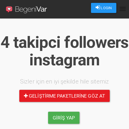
LOGIN
Tog
nav
4 takipci followers
instagram
Sizler için en iyi şekilde hile sitemiz
GELIŞTIRME PAKETLERINE GÖZ AT
GIRIŞ YAP