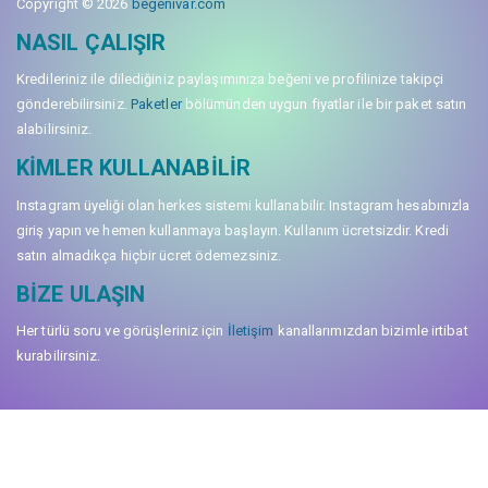
Copyright © 2026
begenivar.com
NASIL ÇALIŞIR
Kredileriniz ile dilediğiniz paylaşımınıza beğeni ve profilinize takipçi
gönderebilirsiniz.
Paketler
bölümünden uygun fiyatlar ile bir paket satın
alabilirsiniz.
KIMLER KULLANABILIR
Instagram üyeliği olan herkes sistemi kullanabilir. Instagram hesabınızla
giriş yapın ve hemen kullanmaya başlayın. Kullanım ücretsizdir. Kredi
satın almadıkça hiçbir ücret ödemezsiniz.
BIZE ULAŞIN
Her türlü soru ve görüşleriniz için
İletişim
kanallarımızdan bizimle irtibat
kurabilirsiniz.