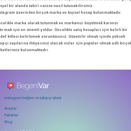
syal bir alanda tabiri caizse nasıl tutunabilirsiniz.
stagram üzerinden birçok marka ve kişisel hesap bulunmaktadır.
celikle marka olarak tutunmak ve markanızı büyütmek karınızı
tırmak için en önemli yoldur. Öncelikle satış hesapları için belirli bir
def kitlesi belirlemek zorundasınız. Güvenilir olmak içinde yüksek
kipçi sayılarına ihtiyacınız olacak sizler için popüler olmak adlı birço
ketlerimiz bulunmaktadır.
instagram beğeni ve takipçi sitesi
Araçlar
Paketler
Blog